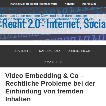
Kanzlei Menold Bezler Rechtsanwälte
Kontakt
Impressum
Alle Inhalte dieser Website dienen ausschließlich der allgemeinen
Information. Es handelt sich hierbei um keine Rechtsberatung. Weder
durch das Lesen noch den Download noch durch sonstige
Nutzungsformen der hier gegebenen Informationen kommt ein
Mandatsverhältnis zustande. Dies gilt ebenso für die Übersendung
einer eMail.
STARTSEITE
DATENSCHUTZ
URHEBERRECHT
PRAXISTIPPS
Video Embedding & Co –
Rechtliche Probleme bei der
Einbindung von fremden
Inhalten