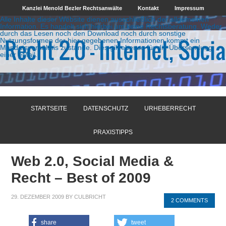
Kanzlei Menold Bezler Rechtsanwälte
Kontakt
Impressum
Alle Inhalte dieser Website dienen ausschließlich der allgemeinen
Information. Es handelt sich hierbei um keine Rechtsberatung. Weder
durch das Lesen noch den Download noch durch sonstige
Nutzungsformen der hier gegebenen Informationen kommt ein
Mandatsverhältnis zustande. Dies gilt ebenso für die Übersendung
einer eMail.
STARTSEITE
DATENSCHUTZ
URHEBERRECHT
PRAXISTIPPS
Web 2.0, Social Media &
Recht – Best of 2009
29. DEZEMBER 2009
BY
CULBRICHT
2 COMMENTS
share
tweet