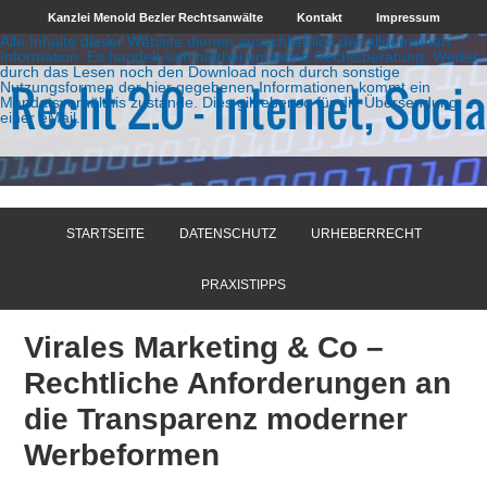
Kanzlei Menold Bezler Rechtsanwälte
Kontakt
Impressum
Alle Inhalte dieser Website dienen ausschließlich der allgemeinen
Information. Es handelt sich hierbei um keine Rechtsberatung. Weder
durch das Lesen noch den Download noch durch sonstige
Nutzungsformen der hier gegebenen Informationen kommt ein
Mandatsverhältnis zustande. Dies gilt ebenso für die Übersendung
einer eMail.
STARTSEITE
DATENSCHUTZ
URHEBERRECHT
PRAXISTIPPS
Virales Marketing & Co –
Rechtliche Anforderungen an
die Transparenz moderner
Werbeformen