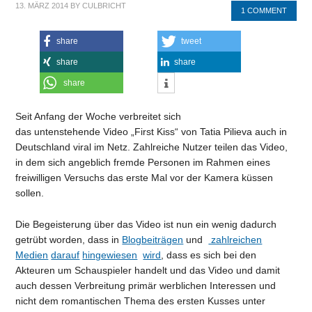
13. MÄRZ 2014
BY
CULBRICHT
1 COMMENT
share
tweet
share
share
share
Seit Anfang der Woche verbreitet sich
das untenstehende Video „First Kiss“ von Tatia Pilieva auch in
Deutschland viral im Netz. Zahlreiche Nutzer teilen das Video,
in dem sich angeblich fremde Personen im Rahmen eines
freiwilligen Versuchs das erste Mal vor der Kamera küssen
sollen.
Die Begeisterung über das Video ist nun ein wenig dadurch
getrübt worden, dass in
Blogbeiträgen
und
zahlreichen
Medien
darauf
hingewiesen
wird
, dass es sich bei den
Akteuren um Schauspieler handelt und das Video und damit
auch dessen Verbreitung primär werblichen Interessen und
nicht dem romantischen Thema des ersten Kusses unter