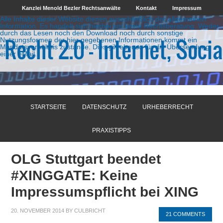
Kanzlei Menold Bezler Rechtsanwälte
Kontakt
Impressum
Alle Inhalte dieser Website dienen ausschließlich der allgemeinen
Information. Es handelt sich hierbei um keine Rechtsberatung. Weder
durch das Lesen noch den Download noch durch sonstige
Nutzungsformen der hier gegebenen Informationen kommt ein
Mandatsverhältnis zustande. Dies gilt ebenso für die Übersendung
einer eMail.
STARTSEITE
DATENSCHUTZ
URHEBERRECHT
PRAXISTIPPS
OLG Stuttgart beendet
#XINGGATE: Keine
Impressumspflicht bei XING
20. NOVEMBER 2014
BY
CULBRICHT
21 COMMENTS