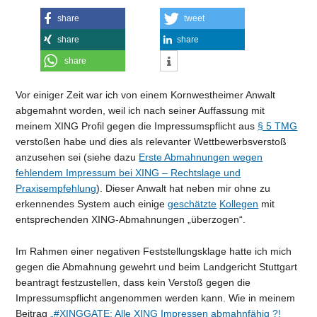
share
tweet
share
share
share
Vor einiger Zeit war ich von einem Kornwestheimer Anwalt
abgemahnt worden, weil ich nach seiner Auffassung mit
meinem XING Profil gegen die Impressumspflicht aus
§ 5 TMG
verstoßen habe und dies als relevanter Wettbewerbsverstoß
anzusehen sei (siehe dazu
Erste Abmahnungen wegen
fehlendem Impressum bei XING – Rechtslage und
Praxisempfehlung
). Dieser Anwalt hat neben mir ohne zu
erkennendes System auch einige
geschätzte
Kollegen
mit
entsprechenden XING-Abmahnungen „überzogen“.
Im Rahmen einer negativen Feststellungsklage hatte ich mich
gegen die Abmahnung gewehrt und beim Landgericht Stuttgart
beantragt festzustellen, dass kein Verstoß gegen die
Impressumspflicht angenommen werden kann. Wie in meinem
Beitrag
„#XINGGATE: Alle XING Impressen abmahnfähig ?!