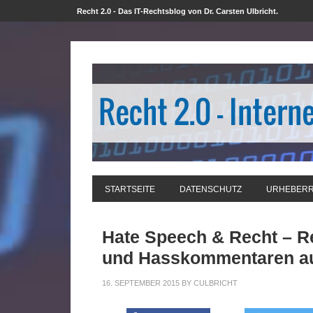
Recht 2.0 - Das IT-Rechtsblog von Dr. Carsten Ulbricht.
STARTSEITE
DATENSCHUTZ
URHEBER
Hate Speech & Recht – R
und Hasskommentaren au
16. SEPTEMBER 2015
BY
CULBRICHT