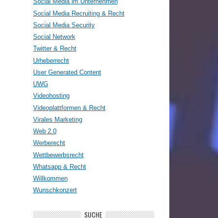
Social Media im Unternehmen
Social Media Recruiting & Recht
Social Media Security
Social Network
Twitter & Recht
Urheberrecht
User Generated Content
UWG
Videohosting
Videoplattformen & Recht
Virales Marketing
Web 2.0
Werberecht
Wettbewerbsrecht
Whatsapp & Recht
Willkommen
Wunschkonzert
SUCHE