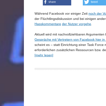
share
tweet
Während Facebook vor einiger Zeit
noch der V
der Flüchtlingsdiskussion und bei einigen and
Hasskommentare
der Nutzer vorgehe
.
Aktuell wird mit nachvollziehbaren Argumenten 
Gespräche mit Vertretern von Facebook hier in 
scheint es – statt Einrichtung einer Task Forc
erforderlichen zusätzlichen Ressourcen bzw. 
[mehr lesen]