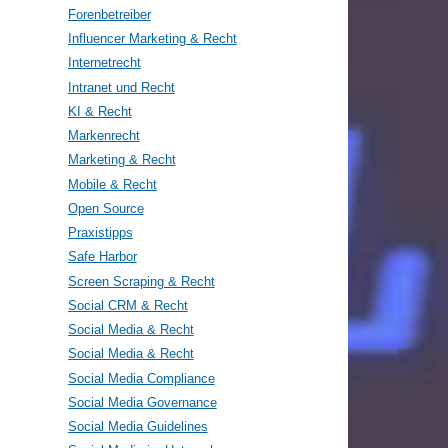
Forenbetreiber
Influencer Marketing & Recht
Internetrecht
Intranet und Recht
KI & Recht
Markenrecht
Marketing & Recht
Mobile & Recht
Open Source
Praxistipps
Safe Harbor
Screen Scraping & Recht
Social CRM & Recht
Social Media & Recht
Social Media & Recht
Social Media Compliance
Social Media Governance
Social Media Guidelines