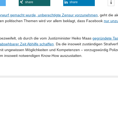
share
share
orwurf gemacht wurde, unberechtigte Zensur vorzunehmen
, geht die a
eren politischen Themen wird vor allem beklagt, dass Facebook
nur unz
bezweifelt, ob durch die vom Justizminister Heiko Maas
gegründete Ta
absehbarer Zeit Abhilfe schaffen
. Da die insoweit zuständigen Strafve
e mit ungewissen Möglichkeiten und Kompetenzen – vorzugswürdig Poliz
dem insoweit notwendigen Know-How auszustatten.