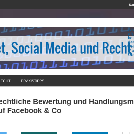
Kan
All
all
ke
de
de
Man
Üb
RECHT
PRAXISTIPPS
echtliche Bewertung und Handlungsmö
f Facebook & Co