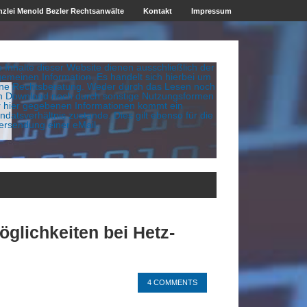
zlei Menold Bezler Rechtsanwälte
Kontakt
Impressum
e Inhalte dieser Website dienen ausschließlich der
gemeinen Information. Es handelt sich hierbei um
ine Rechtsberatung. Weder durch das Lesen noch
n Download noch durch sonstige Nutzungsformen
r hier gegebenen Informationen kommt ein
datsverhältnis zustande. Dies gilt ebenso für die
ersendung einer eMail.
glichkeiten bei Hetz-
4 COMMENTS