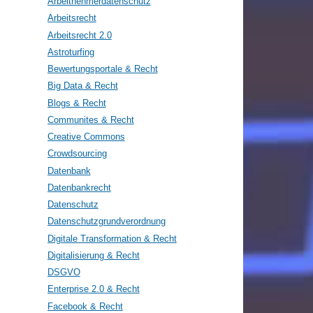
Arbeitnehmerdatenschutz
Arbeitsrecht
Arbeitsrecht 2.0
Astroturfing
Bewertungsportale & Recht
Big Data & Recht
Blogs & Recht
Communites & Recht
Creative Commons
Crowdsourcing
Datenbank
Datenbankrecht
Datenschutz
Datenschutzgrundverordnung
Digitale Transformation & Recht
Digitalisierung & Recht
DSGVO
Enterprise 2.0 & Recht
Facebook & Recht