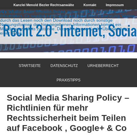
Kanzlei Menold Bezler Rechtsanwälte
Kontakt
Impressum
Alle Inhalte dieser Website dienen ausschließlich der allgemeinen
Information. Es handelt sich hierbei um keine Rechtsberatung. Weder
durch das Lesen noch den Download noch durch sonstige
Nutzungsformen der hier gegebenen Informationen kommt ein
Mandatsverhältnis zustande. Dies gilt ebenso für die Übersendung
einer eMail.
STARTSEITE
DATENSCHUTZ
URHEBERRECHT
PRAXISTIPPS
Social Media Sharing Policy –
Richtlinien für mehr
Rechtssicherheit beim Teilen
auf Facebook , Google+ & Co