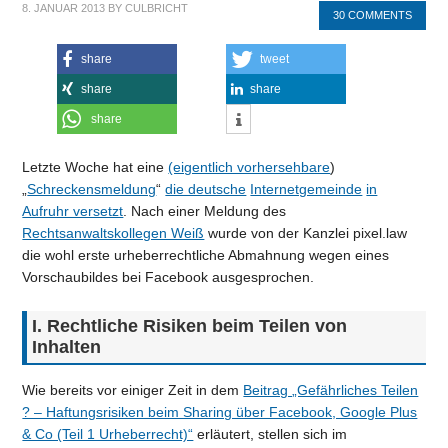
8. JANUAR 2013
BY
CULBRICHT
30 COMMENTS
share
tweet
share
share
share
Letzte Woche hat eine
(eigentlich vorhersehbare
)
„
Schreckensmeldung
“
die deutsche
Internetgemeinde
in
Aufruhr versetzt
. Nach einer Meldung des
Rechtsanwaltskollegen Weiß
wurde von der Kanzlei pixel.law
die wohl erste urheberrechtliche Abmahnung wegen eines
Vorschaubildes bei Facebook ausgesprochen.
I. Rechtliche Risiken beim Teilen von
Inhalten
Wie bereits vor einiger Zeit in dem
Beitrag „Gefährliches Teilen
? – Haftungsrisiken beim Sharing über Facebook, Google Plus
& Co (Teil 1 Urheberrecht)“
erläutert, stellen sich im