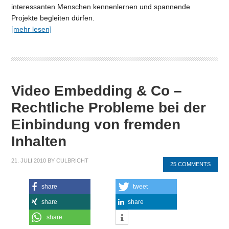
interessanten Menschen kennenlernen und spannende
Projekte begleiten dürfen.
[mehr lesen]
Video Embedding & Co –
Rechtliche Probleme bei der
Einbindung von fremden
Inhalten
21. JULI 2010
BY
CULBRICHT
25 COMMENTS
share
tweet
share
share
share