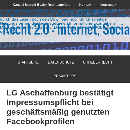
Kanzlei Menold Bezler Rechtsanwälte
Kontakt
Impressum
Alle Inhalte dieser Website dienen ausschließlich der allgemeinen
Information. Es handelt sich hierbei um keine Rechtsberatung. Weder
durch das Lesen noch den Download noch durch sonstige
Nutzungsformen der hier gegebenen Informationen kommt ein
Mandatsverhältnis zustande. Dies gilt ebenso für die Übersendung
einer eMail.
STARTSEITE
DATENSCHUTZ
URHEBERRECHT
PRAXISTIPPS
LG Aschaffenburg bestätigt
Impressumspflicht bei
geschäftsmäßig genutzten
Facebookprofilen