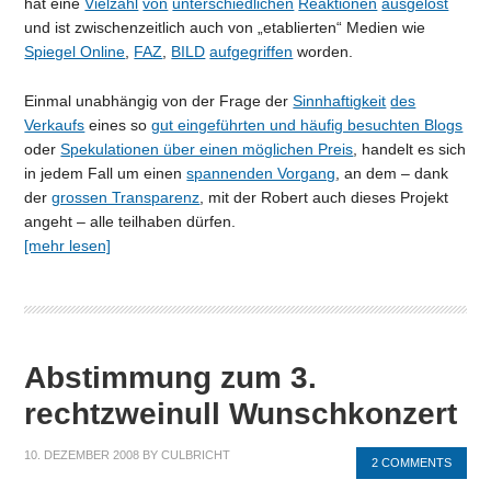
hat eine
Vielzahl
von
unterschiedlichen
Reaktionen
ausgelöst
und ist zwischenzeitlich auch von „etablierten“ Medien wie
Spiegel Online
,
FAZ
,
BILD
aufgegriffen
worden.
Einmal unabhängig von der Frage der
Sinnhaftigkeit
des
Verkaufs
eines so
gut eingeführten und häufig besuchten Blogs
oder
Spekulationen über einen möglichen Preis
, handelt es sich
in jedem Fall um einen
spannenden Vorgang
, an dem – dank
der
grossen Transparenz
, mit der Robert auch dieses Projekt
angeht – alle teilhaben dürfen.
[mehr lesen]
Abstimmung zum 3.
rechtzweinull Wunschkonzert
10. DEZEMBER 2008
BY
CULBRICHT
2 COMMENTS