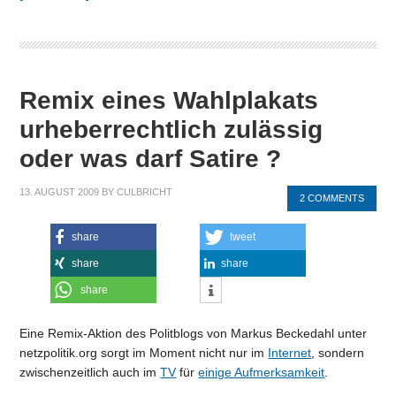
Remix eines Wahlplakats
urheberrechtlich zulässig
oder was darf Satire ?
13. AUGUST 2009
BY
CULBRICHT
2 COMMENTS
share
tweet
share
share
share
Eine Remix-Aktion des Politblogs von Markus Beckedahl unter
netzpolitik.org sorgt im Moment nicht nur im
Internet
, sondern
zwischenzeitlich auch im
TV
für
einige Aufmerksamkeit
.