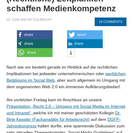
schaffen Medienkompetenz
22. JUNI 2010
BY
CULBRICHT
10 COMMENTS
share
tweet
share
share
share
Nach wie vor besteht gerade im Hinblick auf die rechtlichen
Implikationen bei jedweder unternehmerischen oder
werblichen
Betätigung im Social Web
, aber auch allgemein im Umgang mit
dem sogenannten Web 2.0 ein immenser Aufklärungsbedarf.
Am vorletzten Freitag kam im Anschluss an unsere
Präsentation „Recht 2.0 – Umgang mit Social Media im Internet
und Intranet“,
welche ich mit meiner geschätzten Kollegin
Dr.
Birte Keppler (Fachanwältin für Arbeitsrecht)
auf dem
DGFP-
Jahreskongress
halten durfte, eine spannende Diskussion zum
sehr aktuellen Themenkomplex „Social Media Guidelines“ auf.