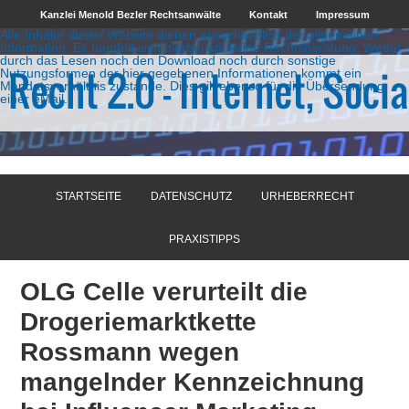
Kanzlei Menold Bezler Rechtsanwälte
Kontakt
Impressum
Alle Inhalte dieser Website dienen ausschließlich der allgemeinen
Information. Es handelt sich hierbei um keine Rechtsberatung. Weder
durch das Lesen noch den Download noch durch sonstige
Nutzungsformen der hier gegebenen Informationen kommt ein
Mandatsverhältnis zustande. Dies gilt ebenso für die Übersendung
einer eMail.
STARTSEITE
DATENSCHUTZ
URHEBERRECHT
PRAXISTIPPS
OLG Celle verurteilt die
Drogeriemarktkette
Rossmann wegen
mangelnder Kennzeichnung