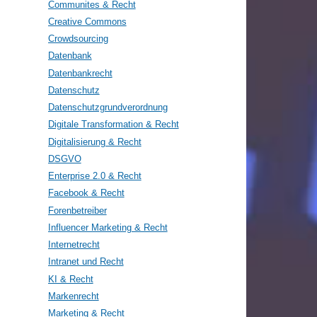
Communites & Recht
Creative Commons
Crowdsourcing
Datenbank
Datenbankrecht
Datenschutz
Datenschutzgrundverordnung
Digitale Transformation & Recht
Digitalisierung & Recht
DSGVO
Enterprise 2.0 & Recht
Facebook & Recht
Forenbetreiber
Influencer Marketing & Recht
Internetrecht
Intranet und Recht
KI & Recht
Markenrecht
Marketing & Recht