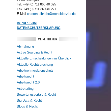
Tel. +49 (0) 711 860 40 025
Fax +49 (0) 711 860 40 277
E-Mail
carsten.ulbricht@menoldbezler.de
IMPRESSUM
DATENSCHUTZERKLÄRUNG
MEINE THEMEN
Abmahnung
Active Sourcing & Recht
Aktuelle Entscheidungen im Überblick
Aktuelle Rechtsprechung
Arbeitnehmerdatenschutz
Arbeitsrecht
Arbeitsrecht 2.0
Astroturfing
Bewertungsportale & Recht
Big Data & Recht
Blogs & Recht