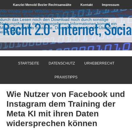
Kanzlei Menold Bezler Rechtsanwälte
Kontakt
Impressum
Alle Inhalte dieser Website dienen ausschließlich der allgemeinen
Information. Es handelt sich hierbei um keine Rechtsberatung. Weder
durch das Lesen noch den Download noch durch sonstige
Nutzungsformen der hier gegebenen Informationen kommt ein
Mandatsverhältnis zustande. Dies gilt ebenso für die Übersendung
einer eMail.
STARTSEITE
DATENSCHUTZ
URHEBERRECHT
PRAXISTIPPS
Wie Nutzer von Facebook und
Instagram dem Training der
Meta KI mit ihren Daten
widersprechen können