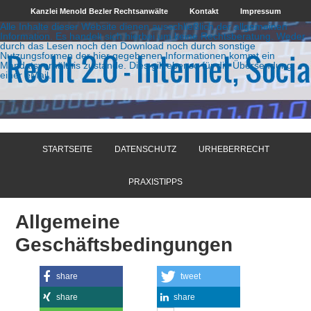
Kanzlei Menold Bezler Rechtsanwälte
Kontakt
Impressum
Alle Inhalte dieser Website dienen ausschließlich der allgemeinen
Information. Es handelt sich hierbei um keine Rechtsberatung. Weder
durch das Lesen noch den Download noch durch sonstige
Nutzungsformen der hier gegebenen Informationen kommt ein
Mandatsverhältnis zustande. Dies gilt ebenso für die Übersendung
einer eMail.
STARTSEITE
DATENSCHUTZ
URHEBERRECHT
PRAXISTIPPS
Allgemeine
Geschäftsbedingungen
share
tweet
share
share