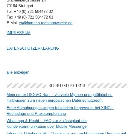
Stafflenbergstrasse 24
70184 Stuttgart
Tel. +49 (0) 721 504472 32
Fax +49 (0) 721 504472 01
E-Mail
cu@bartsch-rechtsanwaelte.de
IMPRESSUM
DATENSCHUTZERKLÄRUNG
alle anzeigen
BELIEBTESTE BEITRÄGE
Mein erster DSGVO Rant – Zu viele Mythen und gefährliches
Halbwissen zum neuen europäischen Datenschutzrecht
Erste Abmahnungen wegen fehlendem Impressum bei XING –
Rechtslage und Praxisempfehlung
Whatsapp & Recht – FAQ zur Zulässigkeit der
Kundenkommunikation über Mobile Messenger
Infografik Urheberrecht – Checkliste zum rechtssicheren Umgang mit