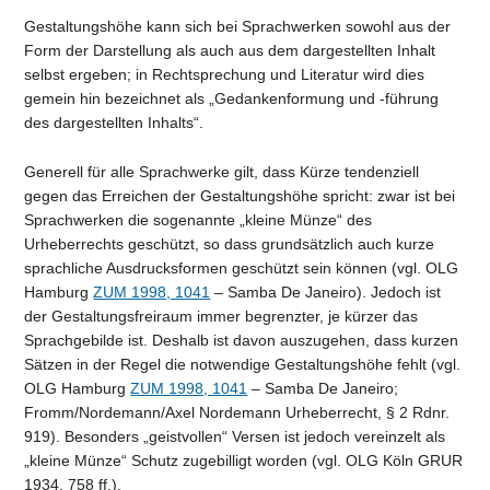
Gestaltungshöhe kann sich bei Sprachwerken sowohl aus der
Form der Darstellung als auch aus dem dargestellten Inhalt
selbst ergeben; in Rechtsprechung und Literatur wird dies
gemein hin bezeichnet als „Gedankenformung und -führung
des dargestellten Inhalts“.
Generell für alle Sprachwerke gilt, dass Kürze tendenziell
gegen das Erreichen der Gestaltungshöhe spricht: zwar ist bei
Sprachwerken die sogenannte „kleine Münze“ des
Urheberrechts geschützt, so dass grundsätzlich auch kurze
sprachliche Ausdrucksformen geschützt sein können (vgl. OLG
Hamburg
ZUM 1998, 1041
– Samba De Janeiro). Jedoch ist
der Gestaltungsfreiraum immer begrenzter, je kürzer das
Sprachgebilde ist. Deshalb ist davon auszugehen, dass kurzen
Sätzen in der Regel die notwendige Gestaltungshöhe fehlt (vgl.
OLG Hamburg
ZUM 1998, 1041
– Samba De Janeiro;
Fromm/Nordemann/Axel Nordemann Urheberrecht, § 2 Rdnr.
919). Besonders „geistvollen“ Versen ist jedoch vereinzelt als
„kleine Münze“ Schutz zugebilligt worden (vgl. OLG Köln GRUR
1934, 758 ff.).