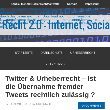
Kanzlei Menold Bezler Rechtsanwälte
Kontakt
Impressum
Alle Inhalte dieser Website dienen ausschließlich der allgemeinen
Information. Es handelt sich hierbei um keine Rechtsberatung. Weder
durch das Lesen noch den Download noch durch sonstige
Nutzungsformen der hier gegebenen Informationen kommt ein
Mandatsverhältnis zustande. Dies gilt ebenso für die Übersendung
einer eMail.
STARTSEITE
DATENSCHUTZ
URHEBERRECHT
PRAXISTIPPS
Twitter & Urheberrecht – Ist
die Übernahme fremder
Tweets rechtlich zulässig ?
17. DEZEMBER 2014
BY
CULBRICHT
24 COMMENTS