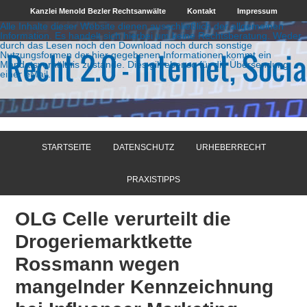
Kanzlei Menold Bezler Rechtsanwälte
Kontakt
Impressum
Alle Inhalte dieser Website dienen ausschließlich der allgemeinen
Information. Es handelt sich hierbei um keine Rechtsberatung. Weder
durch das Lesen noch den Download noch durch sonstige
Nutzungsformen der hier gegebenen Informationen kommt ein
Mandatsverhältnis zustande. Dies gilt ebenso für die Übersendung
einer eMail.
STARTSEITE
DATENSCHUTZ
URHEBERRECHT
PRAXISTIPPS
OLG Celle verurteilt die
Drogeriemarktkette
Rossmann wegen
mangelnder Kennzeichnung