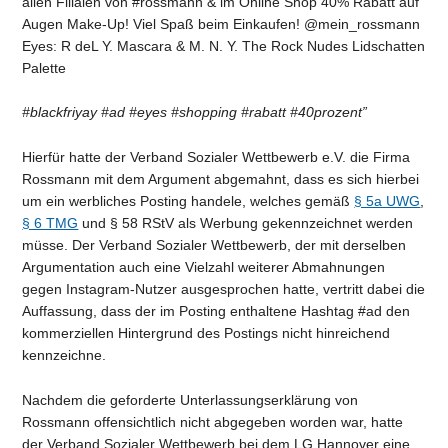
allen Filialen von #rossmann & im Online Shop 40% Rabatt auf
Augen Make-Up! Viel Spaß beim Einkaufen! @mein_rossmann
Eyes: R deL Y. Mascara & M. N. Y. The Rock Nudes Lidschatten
Palette
#blackfriyay #ad #eyes #shopping #rabatt #40prozent”
Hierfür hatte der Verband Sozialer Wettbewerb e.V. die Firma
Rossmann mit dem Argument abgemahnt, dass es sich hierbei
um ein werbliches Posting handele, welches gemäß
§ 5a UWG
,
§ 6 TMG
und § 58 RStV als Werbung gekennzeichnet werden
müsse. Der Verband Sozialer Wettbewerb, der mit derselben
Argumentation auch eine Vielzahl weiterer Abmahnungen
gegen Instagram-Nutzer ausgesprochen hatte, vertritt dabei die
Auffassung, dass der im Posting enthaltene Hashtag #ad den
kommerziellen Hintergrund des Postings nicht hinreichend
kennzeichne.
Nachdem die geforderte Unterlassungserklärung von
Rossmann offensichtlich nicht abgegeben worden war, hatte
der Verband Sozialer Wettbewerb bei dem LG Hannover eine