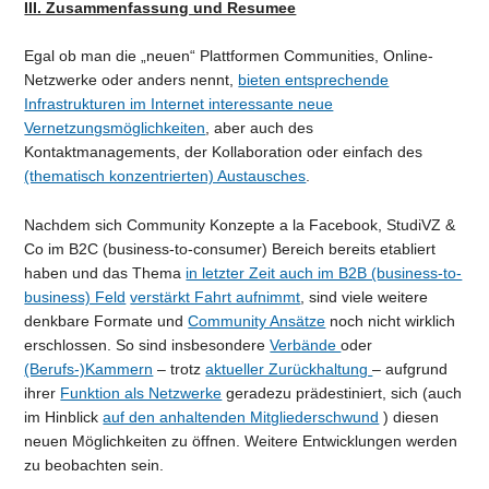
III. Zusammenfassung und Resumee
Egal ob man die „neuen“ Plattformen Communities, Online-
Netzwerke oder anders nennt,
bieten entsprechende
Infrastrukturen im Internet interessante neue
Vernetzungsmöglichkeiten
, aber auch des
Kontaktmanagements, der Kollaboration oder einfach des
(thematisch konzentrierten) Austausches
.
Nachdem sich Community Konzepte a la Facebook, StudiVZ &
Co im B2C (business-to-consumer) Bereich bereits etabliert
haben und das Thema
in letzter Zeit auch im B2B (business-to-
business) Feld
verstärkt Fahrt aufnimmt
, sind viele weitere
denkbare Formate und
Community Ansätze
noch nicht wirklich
erschlossen. So sind insbesondere
Verbände
oder
(Berufs-)Kammern
– trotz
aktueller Zurückhaltung
– aufgrund
ihrer
Funktion als Netzwerke
geradezu prädestiniert, sich (auch
im Hinblick
auf den anhaltenden Mitgliederschwund
) diesen
neuen Möglichkeiten zu öffnen. Weitere Entwicklungen werden
zu beobachten sein.