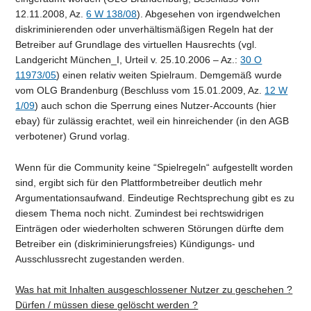
12.11.2008, Az.
6 W 138/08
). Abgesehen von irgendwelchen
diskriminierenden oder unverhältismäßigen Regeln hat der
Betreiber auf Grundlage des virtuellen Hausrechts (vgl.
Landgericht München_I, Urteil v. 25.10.2006 – Az.:
30 O
11973/05
) einen relativ weiten Spielraum. Demgemäß wurde
vom OLG Brandenburg (Beschluss vom 15.01.2009, Az.
12 W
1/09
) auch schon die Sperrung eines Nutzer-Accounts (hier
ebay) für zulässig erachtet, weil ein hinreichender (in den AGB
verbotener) Grund vorlag.
Wenn für die Community keine “Spielregeln“ aufgestellt worden
sind, ergibt sich für den Plattformbetreiber deutlich mehr
Argumentationsaufwand. Eindeutige Rechtsprechung gibt es zu
diesem Thema noch nicht. Zumindest bei rechtswidrigen
Einträgen oder wiederholten schweren Störungen dürfte dem
Betreiber ein (diskriminierungsfreies) Kündigungs- und
Ausschlussrecht zugestanden werden.
Was hat mit Inhalten ausgeschlossener Nutzer zu geschehen ?
Dürfen / müssen diese gelöscht werden ?