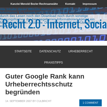
Kanzlei Menold Bezler Rechtsanwälte
Kontakt
Impressum
Alle Inhalte dieser Website dienen ausschließlich der allgemeinen
Information. Es handelt sich hierbei um keine Rechtsberatung. Weder
durch das Lesen noch den Download noch durch sonstige
Nutzungsformen der hier gegebenen Informationen kommt ein
Mandatsverhältnis zustande. Dies gilt ebenso für die Übersendung
einer eMail.
STARTSEITE
DATENSCHUTZ
URHEBERRECHT
PRAXISTIPPS
Guter Google Rank kann
Urheberrechtsschutz
begründen
14. SEPTEMBER 2007
BY
CULBRICHT
1 COMMENT