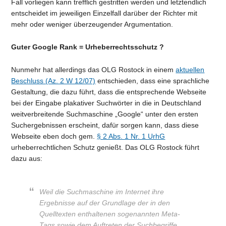
Fall vorliegen kann trefflich gestritten werden und letztendlich
entscheidet im jeweiligen Einzelfall darüber der Richter mit
mehr oder weniger überzeugender Argumentation.
Guter Google Rank = Urheberrechtsschutz ?
Nunmehr hat allerdings das OLG Rostock in einem
aktuellen
Beschluss (Az. 2 W 12/07)
entschieden, dass eine sprachliche
Gestaltung, die dazu führt, dass die entsprechende Webseite
bei der Eingabe plakativer Suchwörter in die in Deutschland
weitverbreitende Suchmaschine „Google“ unter den ersten
Suchergebnissen erscheint, dafür sorgen kann, dass diese
Webseite eben doch gem.
§ 2 Abs. 1 Nr. 1 UrhG
urheberrechtlichen Schutz genießt. Das OLG Rostock führt
dazu aus:
Weil die Suchmaschine im Internet ihre
Ergebnisse auf der Grundlage der in den
Quelltexten enthaltenen sogenannten Meta-
Tags sowie dem Auftreten der Suchbegriffe