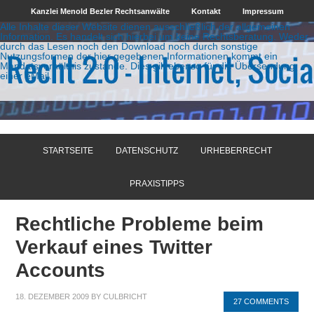
Kanzlei Menold Bezler Rechtsanwälte
Kontakt
Impressum
Alle Inhalte dieser Website dienen ausschließlich der allgemeinen
Information. Es handelt sich hierbei um keine Rechtsberatung. Weder
durch das Lesen noch den Download noch durch sonstige
Nutzungsformen der hier gegebenen Informationen kommt ein
Mandatsverhältnis zustande. Dies gilt ebenso für die Übersendung
einer eMail.
STARTSEITE
DATENSCHUTZ
URHEBERRECHT
PRAXISTIPPS
Rechtliche Probleme beim
Verkauf eines Twitter
Accounts
18. DEZEMBER 2009
BY
CULBRICHT
27 COMMENTS