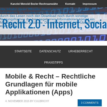
Kanzlei Menold Bezler Rechtsanwälte
Kontakt
Impressum
Alle Inhalte dieser Website dienen ausschließlich der allgemeinen
Information. Es handelt sich hierbei um keine Rechtsberatung. Weder
durch das Lesen noch den Download noch durch sonstige
Nutzungsformen der hier gegebenen Informationen kommt ein
Mandatsverhältnis zustande. Dies gilt ebenso für die Übersendung
einer eMail.
STARTSEITE
DATENSCHUTZ
URHEBERRECHT
PRAXISTIPPS
Mobile & Recht – Rechtliche
Grundlagen für mobile
Applikationen (Apps)
4. NOVEMBER 2015
BY
CULBRICHT
3 COMMENTS