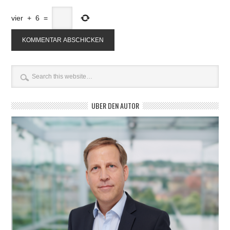
vier
+
6
=
ÜBER DEN AUTOR