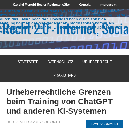
Kanzlei Menold Bezler Rechtsanwälte
Kontakt
Impressum
Alle Inhalte dieser Website dienen ausschließlich der allgemeinen
Information. Es handelt sich hierbei um keine Rechtsberatung. Weder
durch das Lesen noch den Download noch durch sonstige
Nutzungsformen der hier gegebenen Informationen kommt ein
Mandatsverhältnis zustande. Dies gilt ebenso für die Übersendung
einer eMail.
STARTSEITE
DATENSCHUTZ
URHEBERRECHT
PRAXISTIPPS
Urheberrechtliche Grenzen
beim Training von ChatGPT
und anderen KI-Systemen
18. DEZEMBER 2023
BY
CULBRICHT
LEAVE A COMMENT