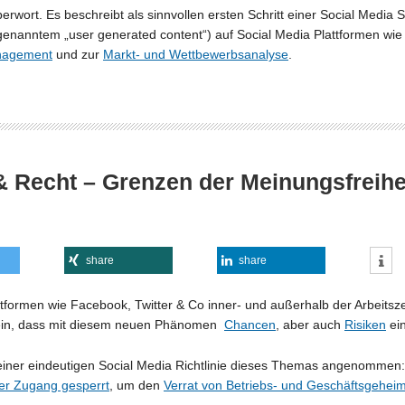
erwort. Es beschreibt als sinnvollen ersten Schritt einer Social Media 
genanntem „user generated content“) auf Social Media Plattformen wie 
anagement
und zur
Markt- und Wettbewerbsanalyse
.
& Recht – Grenzen der Meinungsfreihei
share
share
attformen wie Facebook, Twitter & Co inner- und außerhalb der Arbeitsze
ein, dass mit diesem neuen Phänomen
Chancen
, aber auch
Risiken
ei
it einer eindeutigen Social Media Richtlinie dieses Themas angenomme
der Zugang gesperrt
, um den
Verrat von Betriebs- und Geschäftsgehei