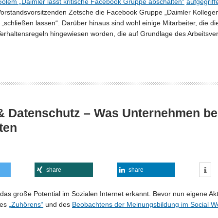
olem „Daimler lässt kritische Facebook Gruppe abschalten“
aufgegriff
rstandsvorsitzenden Zetsche die Facebook Gruppe „Daimler Kollegen g
at „schließen lassen“. Darüber hinaus sind wohl einige Mitarbeiter, di
Verhaltensregeln hingewiesen worden, die auf Grundlage des Arbeitsve
 & Datenschutz – Was Unternehmen b
ten
share
share
s große Potential im Sozialen Internet erkannt. Bevor nun eigene Akti
des
„Zuhörens“
und des
Beobachtens der Meinungsbildung im Social 