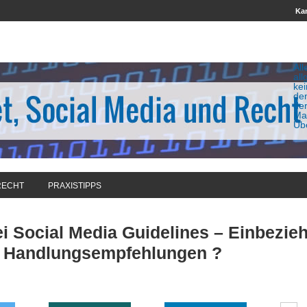
Kan
All
all
ke
de
de
Man
Üb
RECHT
PRAXISTIPPS
i Social Media Guidelines – Einbezie
n Handlungsempfehlungen ?