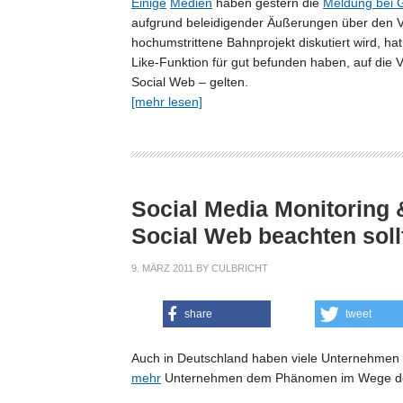
Einige
Medien
haben gestern die
Meldung bei G
aufgrund beleidigender Äußerungen über den Vo
hochumstrittene Bahnprojekt diskutiert wird, h
Like-Funktion für gut befunden haben, auf die 
Social Web – gelten.
[mehr lesen]
Social Media Monitoring
Social Web beachten soll
9. MÄRZ 2011
BY
CULBRICHT
share
tweet
Auch in Deutschland haben viele Unternehmen da
mehr
Unternehmen dem Phänomen im Wege 