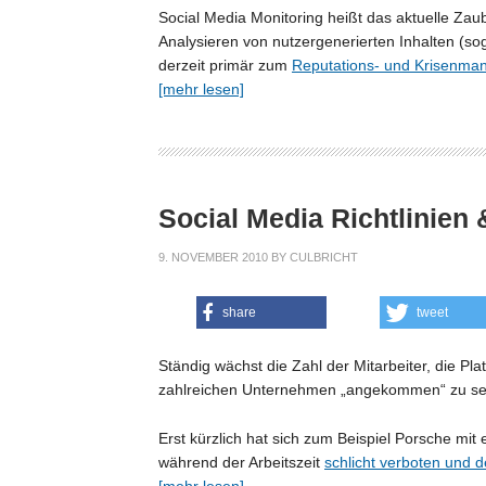
Social Media Monitoring heißt das aktuelle Zaub
Analysieren von nutzergenerierten Inhalten (so
derzeit primär zum
Reputations- und Krisenm
[mehr lesen]
Social Media Richtlinien 
9. NOVEMBER 2010
BY
CULBRICHT
share
tweet
Ständig wächst die Zahl der Mitarbeiter, die Pl
zahlreichen Unternehmen „angekommen“ zu s
Erst kürzlich hat sich zum Beispiel Porsche m
während der Arbeitszeit
schlicht verboten und 
[mehr lesen]