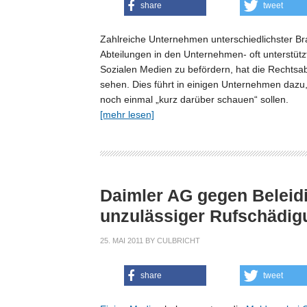
share
tweet
Zahlreiche Unternehmen unterschiedlichster B
Abteilungen in den Unternehmen- oft unterstützt
Sozialen Medien zu befördern, hat die Rechtsab
sehen. Dies führt in einigen Unternehmen dazu,
noch einmal „kurz darüber schauen“ sollen.
[mehr lesen]
Daimler AG gegen Beleid
unzulässiger Rufschädig
25. MAI 2011
BY
CULBRICHT
share
tweet