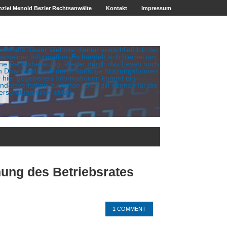
zlei Menold Bezler Rechtsanwälte
Kontakt
Impressum
e Inhalte dieser Website dienen ausschließlich der
gemeinen Information. Es handelt sich hierbei um
ine Rechtsberatung. Weder durch das Lesen noch
n Download noch durch sonstige Nutzungsformen
r hier gegebenen Informationen kommt ein
datsverhältnis zustande. Dies gilt ebenso für die
ersendung einer eMail.
hung des Betriebsrates
1 COMMENT