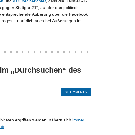
en
und
darüber
berichtet
, dass die Daimler AG
egen Stuttgart21“, auf der das politisch
e die entsprechende Äußerung über die Facebook
rtrages – natürlich auch bei Äußerungen im
eim „Durchsuchen“ des
8 COMMENTS
vitäten ergriffen werden, nähern sich
immer
Web
.