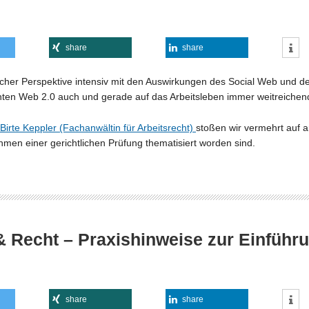
share
share
htlicher Perspektive intensiv mit den Auswirkungen des Social Web un
nten Web 2.0 auch und gerade auf das Arbeitsleben immer weitreichen
 Birte Keppler (Fachanwältin für Arbeitsrecht)
stoßen wir vermehrt auf 
hmen einer gerichtlichen Prüfung thematisiert worden sind.
 Recht – Praxishinweise zur Einführun
share
share