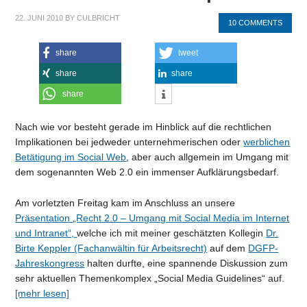
22. JUNI 2010
BY
CULBRICHT
10 COMMENTS
share
tweet
share
share
share
Nach wie vor besteht gerade im Hinblick auf die rechtlichen
Implikationen bei jedweder unternehmerischen oder
werblichen
Betätigung im Social Web
, aber auch allgemein im Umgang mit
dem sogenannten Web 2.0 ein immenser Aufklärungsbedarf.
Am vorletzten Freitag kam im Anschluss an unsere
Präsentation „Recht 2.0 – Umgang mit Social Media im Internet
und Intranet“,
welche ich mit meiner geschätzten Kollegin
Dr.
Birte Keppler (Fachanwältin für Arbeitsrecht)
auf dem
DGFP-
Jahreskongress
halten durfte, eine spannende Diskussion zum
sehr aktuellen Themenkomplex „Social Media Guidelines“ auf.
[mehr lesen]