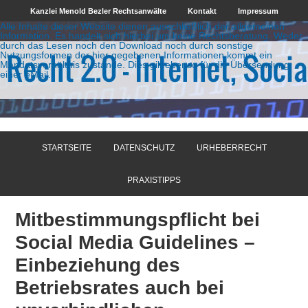
Kanzlei Menold Bezler Rechtsanwälte
Kontakt
Impressum
Alle Inhalte dieser Website dienen ausschließlich der allgemeinen
Information. Es handelt sich hierbei um keine Rechtsberatung. Weder
durch das Lesen noch den Download noch durch sonstige
Nutzungsformen der hier gegebenen Informationen kommt ein
Mandatsverhältnis zustande. Dies gilt ebenso für die Übersendung
einer eMail.
STARTSEITE
DATENSCHUTZ
URHEBERRECHT
PRAXISTIPPS
Mitbestimmungspflicht bei
Social Media Guidelines –
Einbeziehung des
Betriebsrates auch bei