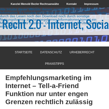
Kanzlei Menold Bezler Rechtsanwälte
Kontakt
Impressum
Alle Inhalte dieser Website dienen ausschließlich der allgemeinen
Information. Es handelt sich hierbei um keine Rechtsberatung. Weder
durch das Lesen noch den Download noch durch sonstige
Nutzungsformen der hier gegebenen Informationen kommt ein
Mandatsverhältnis zustande. Dies gilt ebenso für die Übersendung
einer eMail.
STARTSEITE
DATENSCHUTZ
URHEBERRECHT
PRAXISTIPPS
Empfehlungsmarketing im
Internet – Tell-a-Friend
Funktion nur unter engen
Grenzen rechtlich zulässig