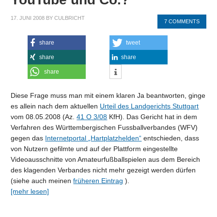
17. JUNI 2008
BY
CULBRICHT
7 COMMENTS
share
tweet
share
share
share
Diese Frage muss man mit einem klaren Ja beantworten, ginge
es allein nach dem aktuellen
Urteil des Landgerichts Stuttgart
vom 08.05.2008 (Az.
41 O 3/08
KfH). Das Gericht hat in dem
Verfahren des Württembergischen Fussballverbandes (WFV)
gegen das
Internetportal „Hartplatzhelden“
entschieden, dass
von Nutzern gefilmte und auf der Plattform eingestellte
Videoausschnitte von Amateurfußballspielen aus dem Bereich
des klagenden Verbandes nicht mehr gezeigt werden dürfen
(siehe auch meinen
früheren Eintrag
).
[mehr lesen]