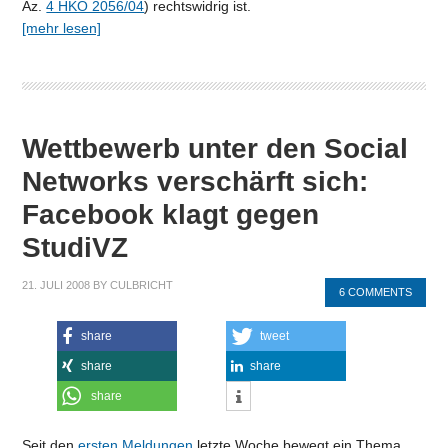
Az.
4 HKO 2056/04
) rechtswidrig ist.
[mehr lesen]
Wettbewerb unter den Social
Networks verschärft sich:
Facebook klagt gegen
StudiVZ
21. JULI 2008
BY
CULBRICHT
6 COMMENTS
share
tweet
share
share
share
Seit den
ersten
Meldungen
letzte Woche bewegt ein Thema