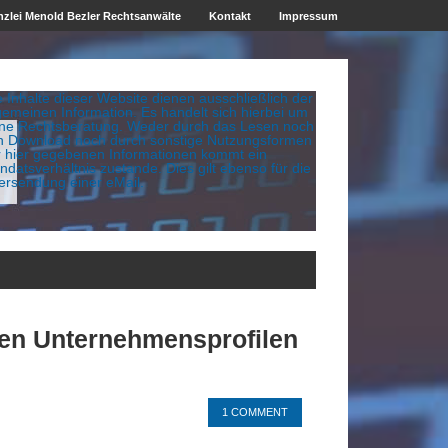
zlei Menold Bezler Rechtsanwälte
Kontakt
Impressum
e Inhalte dieser Website dienen ausschließlich der
gemeinen Information. Es handelt sich hierbei um
ine Rechtsberatung. Weder durch das Lesen noch
n Download noch durch sonstige Nutzungsformen
r hier gegebenen Informationen kommt ein
datsverhältnis zustande. Dies gilt ebenso für die
ersendung einer eMail.
igen Unternehmensprofilen
1 COMMENT