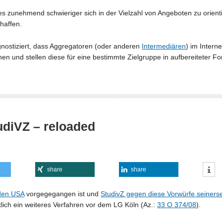
s zunehmend schwieriger sich in der Vielzahl von Angeboten zu orient
haffen.
gnostiziert, dass Aggregatoren (oder anderen
Intermediären
) im Intern
onen und stellen diese für eine bestimmte Zielgruppe in aufbereiteter
udiVZ – reloaded
share
share
 den USA
vorgegegangen ist und
StudivZ gegen diese Vorwürfe seinerse
chtlich ein weiteres Verfahren vor dem LG Köln (Az.:
33 O 374/08
).