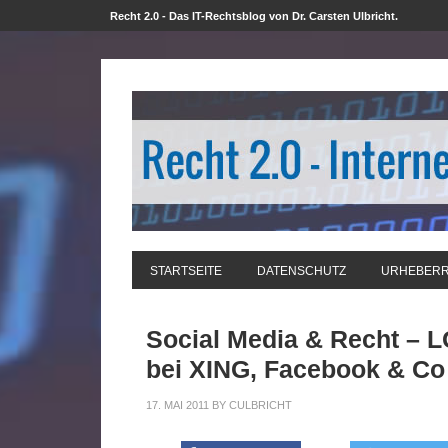
Recht 2.0 - Das IT-Rechtsblog von Dr. Carsten Ulbricht.
STARTSEITE
DATENSCHUTZ
URHEBER
Social Media & Recht – L
bei XING, Facebook & Co
17. MAI 2011
BY
CULBRICHT