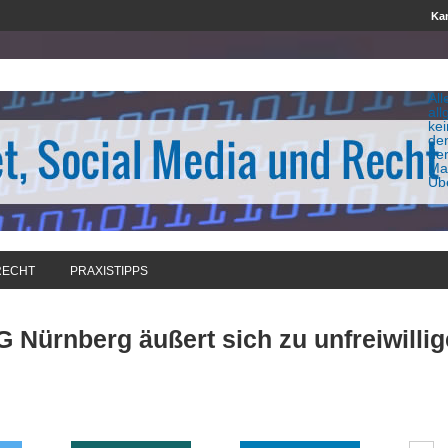
Kan
All
all
ke
de
de
Man
Üb
RECHT
PRAXISTIPPS
G Nürnberg äußert sich zu unfreiwill