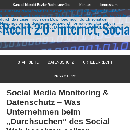
Kanzlei Menold Bezler Rechtsanwälte
Kontakt
Impressum
Alle Inhalte dieser Website dienen ausschließlich der allgemeinen
Information. Es handelt sich hierbei um keine Rechtsberatung. Weder
durch das Lesen noch den Download noch durch sonstige
Nutzungsformen der hier gegebenen Informationen kommt ein
Mandatsverhältnis zustande. Dies gilt ebenso für die Übersendung
einer eMail.
STARTSEITE
DATENSCHUTZ
URHEBERRECHT
PRAXISTIPPS
Social Media Monitoring &
Datenschutz – Was
Unternehmen beim
„Durchsuchen“ des Social