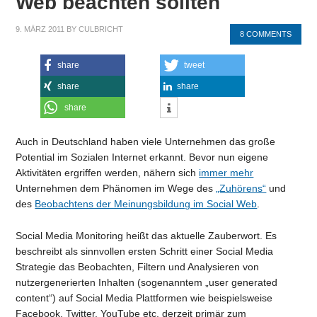
Web beachten sollten
9. MÄRZ 2011
BY
CULBRICHT
8 COMMENTS
share
tweet
share
share
share
Auch in Deutschland haben viele Unternehmen das große
Potential im Sozialen Internet erkannt. Bevor nun eigene
Aktivitäten ergriffen werden, nähern sich
immer mehr
Unternehmen dem Phänomen im Wege des
„Zuhörens“
und
des
Beobachtens der Meinungsbildung im Social Web
.
Social Media Monitoring heißt das aktuelle Zauberwort. Es
beschreibt als sinnvollen ersten Schritt einer Social Media
Strategie das Beobachten, Filtern und Analysieren von
nutzergenerierten Inhalten (sogenanntem „user generated
content“) auf Social Media Plattformen wie beispielsweise
Facebook, Twitter, YouTube etc. derzeit primär zum