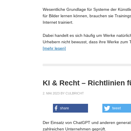
Wesentliche Grundlage für Systeme der Künstlic
für Bilder lernen können, brauchen sie Traini
Internet trainiert.
Dabei handelt es sich häufig um Werke natürli
Urhebern nicht bewusst, dass ihre Werke zum T
[mehr lesen]
KI & Recht – Richtlinien
2. MAI 2023
BY
CULBRICHT
share
tweet
Der Einsatz von ChatGPT und anderen generati
zahlreichen Unternehmen geprüft.