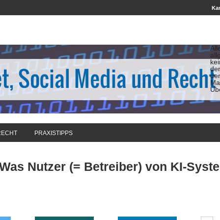
Kan
All
all
ke
de
de
Man
Üb
RECHT
PRAXISTIPPS
 Was Nutzer (= Betreiber) von KI-Syst