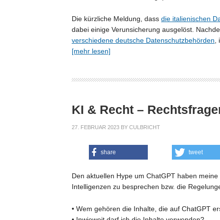
Die kürzliche Meldung, dass
die italienischen
dabei einige Verunsicherung ausgelöst. Nac
verschiedene deutsche Datenschutzbehörden
,
[mehr lesen]
KI & Recht – Rechtsfrage
27. FEBRUAR 2023
BY
CULBRICHT
share
tweet
Den aktuellen Hype um ChatGPT haben meine K
Intelligenzen zu besprechen bzw. die Regelunge
• Wem gehören die Inhalte, die auf ChatGPT er
• Inwieweit darf ich die Inhalte verwenden?