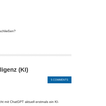
bschließen?
igenz (KI)
5 COMMENTS
ht mit ChatGPT aktuell erstmals ein KI-