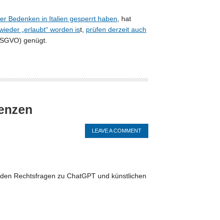
r Bedenken in Italien gesperrt haben
, hat
ieder „erlaubt“ worden is
t,
prüfen derzeit auch
DSGVO) genügt.
genzen
LEAVE A COMMENT
nden Rechtsfragen zu ChatGPT und künstlichen