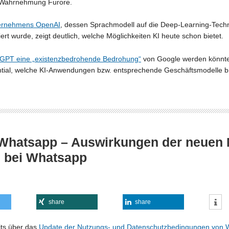
en Wahrnehmung Furore.
ternehmens OpenAI
, dessen Sprachmodell auf die Deep-Learning-Techn
iert wurde, zeigt deutlich, welche Möglichkeiten KI heute schon bietet.
GPT eine „existenzbedrohende Bedrohung“
von Google werden könnte
ial, welche KI-Anwendungen bzw. entsprechende Geschäftsmodelle bi
Whatsapp – Auswirkungen der neuen 
 bei Whatsapp
share
share
its über das
Update der Nutzungs- und Datenschutzbedingungen von 