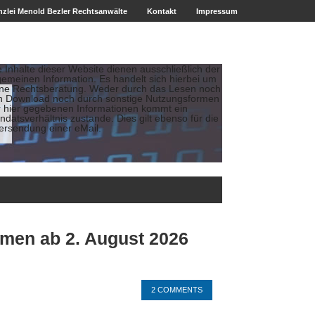
zlei Menold Bezler Rechtsanwälte
Kontakt
Impressum
e Inhalte dieser Website dienen ausschließlich der
gemeinen Information. Es handelt sich hierbei um
ine Rechtsberatung. Weder durch das Lesen noch
n Download noch durch sonstige Nutzungsformen
r hier gegebenen Informationen kommt ein
datsverhältnis zustande. Dies gilt ebenso für die
ersendung einer eMail.
emen ab 2. August 2026
2 COMMENTS