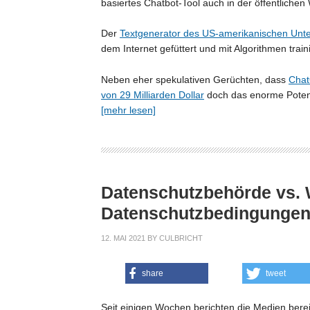
basiertes Chatbot-Tool auch in der öffentlich
Der
Textgenerator des US-amerikanischen Un
dem Internet gefüttert und mit Algorithmen train
Neben eher spekulativen Gerüchten, dass
Chat
von 29 Milliarden Dollar
doch das enorme Potent
[mehr lesen]
Datenschutzbehörde vs. 
Datenschutzbedingungen
12. MAI 2021
BY
CULBRICHT
share
tweet
Seit einigen Wochen berichten die Medien bere