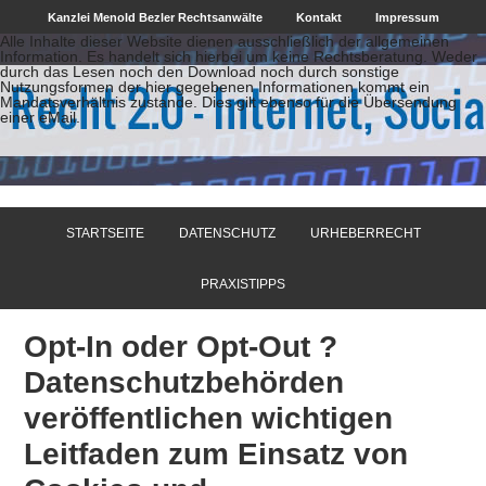
Kanzlei Menold Bezler Rechtsanwälte
Kontakt
Impressum
Alle Inhalte dieser Website dienen ausschließlich der allgemeinen
Information. Es handelt sich hierbei um keine Rechtsberatung. Weder
durch das Lesen noch den Download noch durch sonstige
Nutzungsformen der hier gegebenen Informationen kommt ein
Mandatsverhältnis zustande. Dies gilt ebenso für die Übersendung
einer eMail.
STARTSEITE
DATENSCHUTZ
URHEBERRECHT
PRAXISTIPPS
Opt-In oder Opt-Out ?
Datenschutzbehörden
veröffentlichen wichtigen
Leitfaden zum Einsatz von