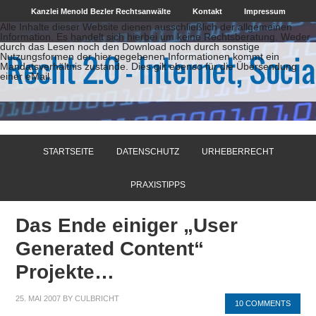
Kanzlei Menold Bezler Rechtsanwälte
Kontakt
Impressum
Alle Inhalte dieser Website dienen ausschließlich der allgemeinen
Information. Es handelt sich hierbei um keine Rechtsberatung. Weder
durch das Lesen noch den Download noch durch sonstige
Nutzungsformen der hier gegebenen Informationen kommt ein
Mandatsverhältnis zustande. Dies gilt ebenso für die Übersendung
einer eMail.
STARTSEITE
DATENSCHUTZ
URHEBERRECHT
PRAXISTIPPS
Das Ende einiger „User
Generated Content“
Projekte…
25. MAI 2007
BY
CULBRICHT
10 COMMENTS