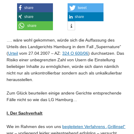
share
tweet
share
share
share
…. wäre wohl gekommen, würde sich die Auffassung des
Urteils des Landgerichts Hamburg in dem Fall „Supernature“
(
Urteil
vom 27.04.2007 – AZ:
324 O 600/06
) durchsetzen. Das
Risiko einer unbegrenzten Zahl von Usern die Einstellung
beliebiger Inhalte zu ermöglichen, würde sich dann nämlich
nicht nur als unkontrollierbar sondern auch als unkalkulierbar
herausstellen.
Zum Glück beurteilen einige andere Gerichte entsprechende
Fälle nicht so wie das LG Hamburg…
I. Der Sachverhalt
Wie im Rahmen des von uns
begleiteten Verfahrens „Grillinsel“
war – vorliegend leider weitestgehend erfolglos – versucht