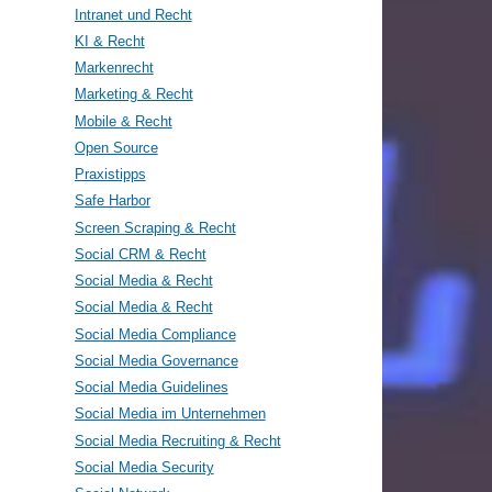
Intranet und Recht
KI & Recht
Markenrecht
Marketing & Recht
Mobile & Recht
Open Source
Praxistipps
Safe Harbor
Screen Scraping & Recht
Social CRM & Recht
Social Media & Recht
Social Media & Recht
Social Media Compliance
Social Media Governance
Social Media Guidelines
Social Media im Unternehmen
Social Media Recruiting & Recht
Social Media Security