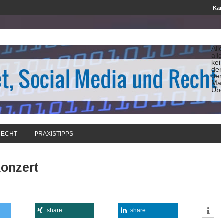
Kan
All
all
ke
de
de
Man
Üb
RECHT
PRAXISTIPPS
konzert
share
share