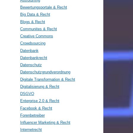
Astroturfing
Bewertungsportale & Recht
Big Data & Recht
Blogs & Recht
Communites & Recht
Creative Commons
Crowdsourcing
Datenbank
Datenbankrecht
Datenschutz
Datenschutzgrundverordnung
Digitale Transformation & Recht
Digitalisierung & Recht
DSGVO
Enterprise 2.0 & Recht
Facebook & Recht
Forenbetreiber
Influencer Marketing & Recht
Internetrecht