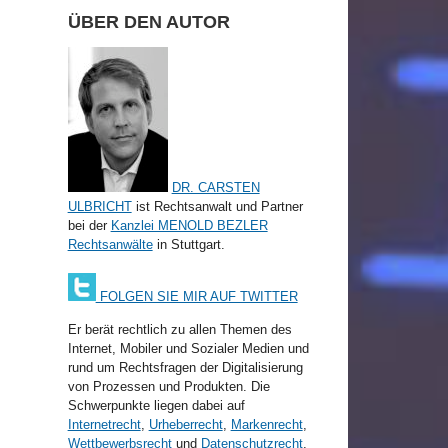
ÜBER DEN AUTOR
DR. CARSTEN
ULBRICHT
ist Rechtsanwalt und Partner
bei der
Kanzlei MENOLD BEZLER
Rechtsanwälte
in Stuttgart.
FOLGEN SIE MIR AUF TWITTER
Er berät rechtlich zu allen Themen des
Internet, Mobiler und Sozialer Medien und
rund um Rechtsfragen der Digitalisierung
von Prozessen und Produkten. Die
Schwerpunkte liegen dabei auf
Internetrecht
,
Urheberrecht
,
Markenrecht
,
Wettbewerbsrecht
und
Datenschutzrecht
,