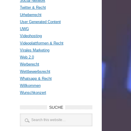
Social Network
Twitter & Recht
Urheberrecht
User Generated Content
UWG
Videohosting
Videoplattformen & Recht
Virales Marketing
Web 2.0
Werberecht
Wettbewerbsrecht
Whatsapp & Recht
Willkommen
Wunschkonzert
SUCHE