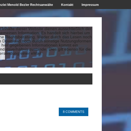
zlei Menold Bezler Rechtsanwälte
Kontakt
Impressum
e Inhalte dieser Website dienen ausschließlich der
gemeinen Information. Es handelt sich hierbei um
ine Rechtsberatung. Weder durch das Lesen noch
n Download noch durch sonstige Nutzungsformen
r hier gegebenen Informationen kommt ein
datsverhältnis zustande. Dies gilt ebenso für die
ersendung einer eMail.
8 COMMENTS