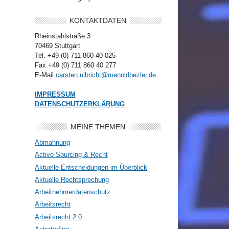
KONTAKTDATEN
Rheinstahlstraße 3
70469 Stuttgart
Tel. +49 (0) 711 860 40 025
Fax +49 (0) 711 860 40 277
E-Mail
carsten.ulbricht@menoldbezler.de
IMPRESSUM
DATENSCHUTZERKLÄRUNG
MEINE THEMEN
Abmahnung
Active Sourcing & Recht
Aktuelle Entscheidungen im Überblick
Aktuelle Rechtsprechung
Arbeitnehmerdatenschutz
Arbeitsrecht
Arbeitsrecht 2.0