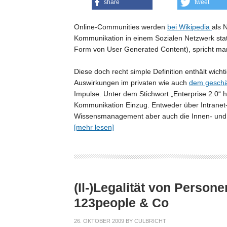
share
tweet
Online-Communities werden
bei Wikipedia
als 
Kommunikation in einem Sozialen Netzwerk statt
Form von User Generated Content), spricht m
Diese doch recht simple Definition enthält wic
Auswirkungen im privaten wie auch
dem geschä
Impulse. Unter dem Stichwort „Enterprise 2.0“
Kommunikation Einzug. Entweder über Intranet-
Wissensmanagement aber auch die Innen- und 
[mehr lesen]
(Il-)Legalität von Perso
123people & Co
26. OKTOBER 2009
BY
CULBRICHT