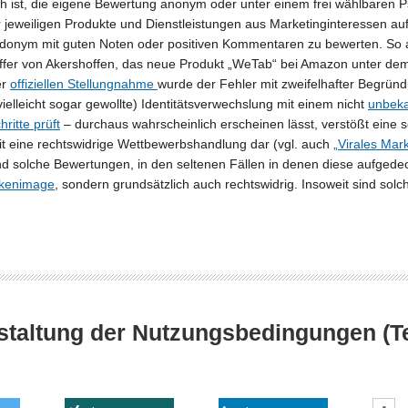
ch ist, die eigene Bewertung anonym oder unter einem frei wählbaren
er jeweiligen Produkte und Dienstleistungen aus Marketinginteressen a
onym mit guten Noten oder positiven Kommentaren zu bewerten. So 
ffer von Akershoffen, das neue Produkt „WeTab“ bei Amazon unter d
er
offiziellen Stellungnahme
wurde der Fehler mit zweifelhafter Begrü
elleicht sogar gewollte) Identitätsverwechslung mit einem nicht
unbeka
ritte prüft
– durchaus wahrscheinlich erscheinen lässt, verstößt eine s
it eine rechtswidrige Wettbewerbshandlung dar (vgl. auch
„Virales Mar
nd solche Bewertungen, in den seltenen Fällen in denen diese aufged
arkenimage
, sondern grundsätzlich auch rechtswidrig. Insoweit sind sol
taltung der Nutzungsbedingungen (Tei