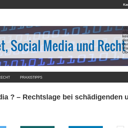
Kan
All
all
ke
de
de
Man
Üb
RECHT
PRAXISTIPPS
edia ? – Rechtslage bei schädigenden 