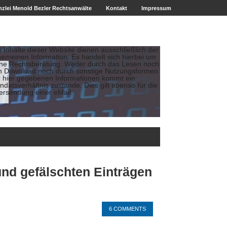
zlei Menold Bezler Rechtsanwälte
Kontakt
Impressum
e Inhalte dieser Website dienen ausschließlich der
gemeinen Information. Es handelt sich hierbei um
ine Rechtsberatung. Weder durch das Lesen noch
n Download noch durch sonstige Nutzungsformen
r hier gegebenen Informationen kommt ein
datsverhältnis zustande. Dies gilt ebenso für die
ersendung einer eMail.
und gefälschten Einträgen
6 COMMENTS