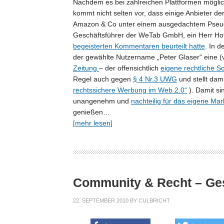
Nachdem es bei zahlreichen Plattformen mögli
kommt nicht selten vor, dass einige Anbieter d
Amazon & Co unter einem ausgedachtem Pseud
Geschäftsführer der WeTab GmbH, ein Herr Ho
begeisterten Kommentaren beurteilt hatte
. In d
der gewählte Nutzername „Peter Glaser“ eine (vi
Zeitung
– der offensichtlich
eigene rechtliche Sch
Regel auch gegen
§ 4 Nr.3 UWG
und stellt dam
rechtssichere Werbung im Web 2.0“
). Damit si
unangenehm und
nachteilig für das eigene M
genießen…
[mehr lesen]
Community & Recht – Ges
22. SEPTEMBER 2010
BY
CULBRICHT