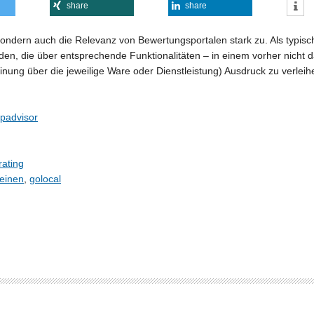
share
share
 sondern auch die Relevanz von Bewertungsportalen stark zu. Als typ
en, die über entsprechende Funktionalitäten – in einem vorher nich
inung über die jeweilige Ware oder Dienstleistung) Ausdruck zu verleih
ipadvisor
ating
einen
,
golocal