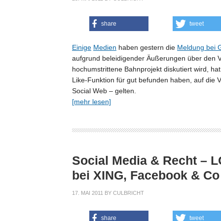
share
tweet
Einige
Medien
haben gestern die
Meldung bei G
aufgrund beleidigender Äußerungen über den Vo
hochumstrittene Bahnprojekt diskutiert wird, h
Like-Funktion für gut befunden haben, auf die 
Social Web – gelten.
[mehr lesen]
Social Media & Recht – L
bei XING, Facebook & Co
17. MAI 2011
BY
CULBRICHT
share
tweet