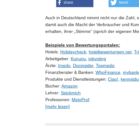
share
tweet
Auch in Deutschland nimmt nicht nur die Zahl,
damit auch die Macht der Verbraucher und Kund
erhalten, ihrer „Stimme“ (sprich der eigenen Me
Beispiele von Bewertungsportalen:
Hotels:
Holidaycheck
,
hotelbewertungen.net
,
Tr
Arbeitgeber:
Kununu
,
jobvoting
Ärzte:
Imedo
,
Docinsider
,
Topmedic
Finanzberater & Banken:
WhoFinance
,
mybankr
Produkte und Dienstleistungen:
Ciao!
,
kennstdu
Bücher:
Amazon
Lehrer:
Spickmich
Professoren:
MeinProf
[mehr lesen]