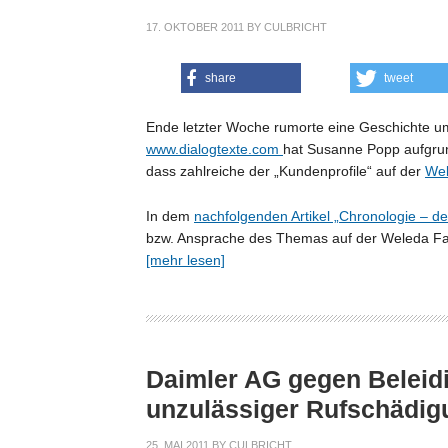
17. OKTOBER 2011
BY
CULBRICHT
share
tweet
Ende letzter Woche rumorte eine Geschichte 
www.dialogtexte.com
hat Susanne Popp aufgrun
dass zahlreiche der „Kundenprofile“ auf der
We
In dem
nachfolgenden Artikel „Chronologie – d
bzw. Ansprache des Themas auf der Weleda Fan
[mehr lesen]
Daimler AG gegen Beleid
unzulässiger Rufschädig
25. MAI 2011
BY
CULBRICHT