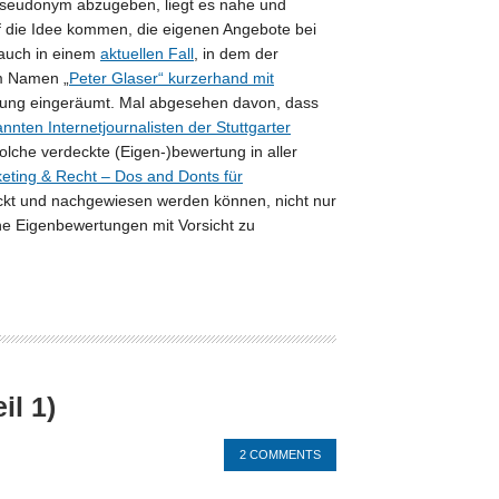
 Pseudonym abzugeben, liegt es nahe und
uf die Idee kommen, die eigenen Angebote bei
auch in einem
aktuellen Fall
, in dem der
em Namen „
Peter Glaser“ kurzerhand mit
ndung eingeräumt. Mal abgesehen davon, dass
nnten Internetjournalisten der Stuttgarter
olche verdeckte (Eigen-)bewertung in aller
keting & Recht – Dos and Donts für
eckt und nachgewiesen werden können, nicht nur
che Eigenbewertungen mit Vorsicht zu
l 1)
2 COMMENTS