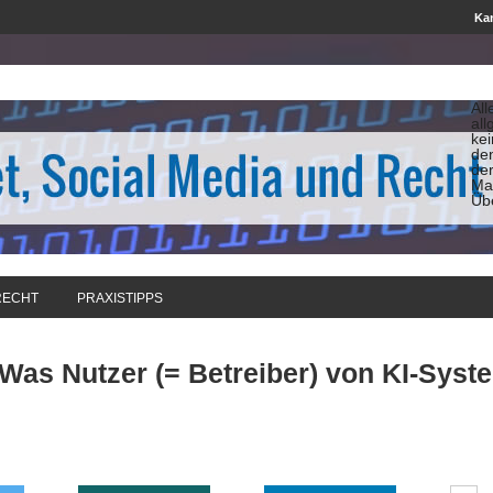
Kan
All
all
ke
de
de
Man
Üb
RECHT
PRAXISTIPPS
 Was Nutzer (= Betreiber) von KI-Syst