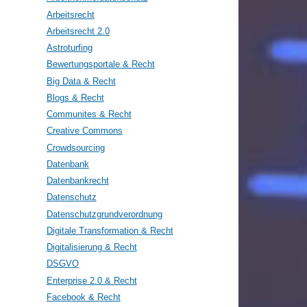
Arbeitsrecht
Arbeitsrecht 2.0
Astroturfing
Bewertungsportale & Recht
Big Data & Recht
Blogs & Recht
Communites & Recht
Creative Commons
Crowdsourcing
Datenbank
Datenbankrecht
Datenschutz
Datenschutzgrundverordnung
Digitale Transformation & Recht
Digitalisierung & Recht
DSGVO
Enterprise 2.0 & Recht
Facebook & Recht