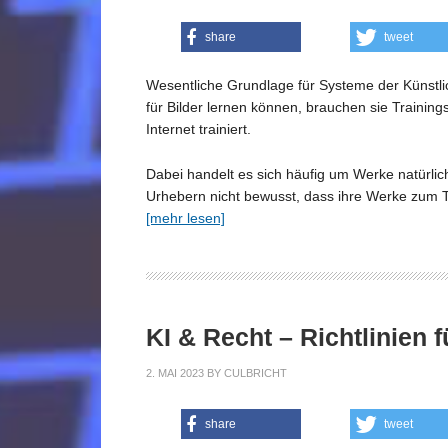
share
tweet
Wesentliche Grundlage für Systeme der Künstlic
für Bilder lernen können, brauchen sie Traini
Internet trainiert.
Dabei handelt es sich häufig um Werke natürli
Urhebern nicht bewusst, dass ihre Werke zum T
[mehr lesen]
KI & Recht – Richtlinien
2. MAI 2023
BY
CULBRICHT
share
tweet