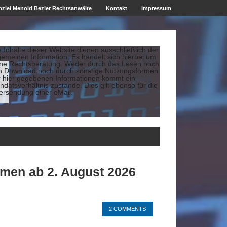
zlei Menold Bezler Rechtsanwälte
Kontakt
Impressum
e Inhalte dieser Website dienen ausschließlich der
gemeinen Information. Es handelt sich hierbei um
ine Rechtsberatung. Weder durch das Lesen noch
n Download noch durch sonstige Nutzungsformen
r hier gegebenen Informationen kommt ein
datsverhältnis zustande. Dies gilt ebenso für die
ersendung einer eMail.
emen ab 2. August 2026
2 COMMENTS