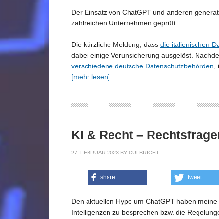
Der Einsatz von ChatGPT und anderen generati
zahlreichen Unternehmen geprüft.
Die kürzliche Meldung, dass
die italienischen
dabei einige Verunsicherung ausgelöst. Nac
verschiedene deutsche Datenschutzbehörden
,
[mehr lesen]
KI & Recht – Rechtsfrage
27. FEBRUAR 2023
BY
CULBRICHT
share
tweet
Den aktuellen Hype um ChatGPT haben meine K
Intelligenzen zu besprechen bzw. die Regelunge