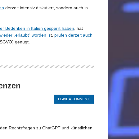
en
derzeit intensiv diskutiert, sondern auch in
r Bedenken in Italien gesperrt haben
, hat
ieder „erlaubt“ worden is
t,
prüfen derzeit auch
DSGVO) genügt.
genzen
LEAVE A COMMENT
nden Rechtsfragen zu ChatGPT und künstlichen