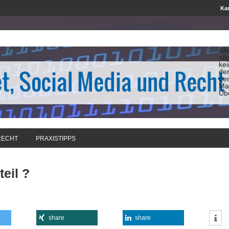
Kan
All
all
ke
de
de
Man
Üb
RECHT
PRAXISTIPPS
eil ?
share
share