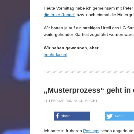
Heute Vormittag habe ich gemeinsam mit Peter
die erste Runde“
bzw. noch einmal die Hinterg
Wir hatten ja auf ein streitiges Urteil des LG S
weitergehender Klarheit zugeführt worden wäre
Wir haben gewonnen, aber…
[mehr lesen]
„Musterprozess“ geht in
21. FEBRUAR 2007
BY
CULBRICHT
share
tweet
Ich hatte in früheren
Postings
schon angedeutet,