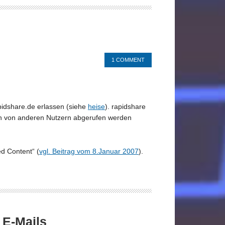
1 COMMENT
pidshare.de erlassen (siehe
heise
). rapidshare
dann von anderen Nutzern abgerufen werden
ed Content“ (
vgl. Beitrag vom 8.Januar 2007
).
 E-Mails