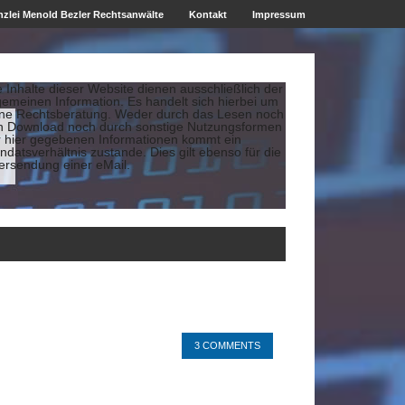
zlei Menold Bezler Rechtsanwälte
Kontakt
Impressum
e Inhalte dieser Website dienen ausschließlich der
gemeinen Information. Es handelt sich hierbei um
ine Rechtsberatung. Weder durch das Lesen noch
n Download noch durch sonstige Nutzungsformen
r hier gegebenen Informationen kommt ein
datsverhältnis zustande. Dies gilt ebenso für die
ersendung einer eMail.
3 COMMENTS