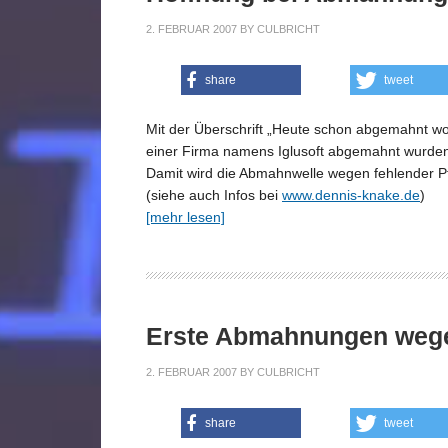
2. FEBRUAR 2007
BY
CULBRICHT
share
tweet
Mit der Überschrift „Heute schon abgemahnt w
einer Firma namens Iglusoft abgemahnt wurden, 
Damit wird die Abmahnwelle wegen fehlender Pfl
(siehe auch Infos bei
www.dennis-knake.de
)
[mehr lesen]
Erste Abmahnungen wegen
2. FEBRUAR 2007
BY
CULBRICHT
share
tweet