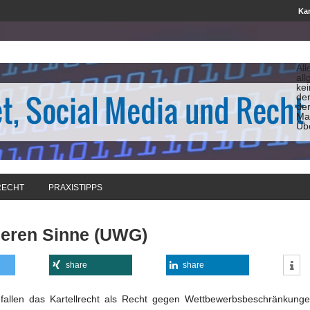
Kan
All
all
ke
de
de
Man
Üb
RECHT
PRAXISTIPPS
geren Sinne (UWG)
share
share
 fallen das Kartellrecht als Recht gegen Wettbewerbsbeschränkunge