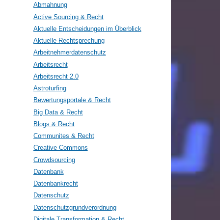
Abmahnung
Active Sourcing & Recht
Aktuelle Entscheidungen im Überblick
Aktuelle Rechtsprechung
Arbeitnehmerdatenschutz
Arbeitsrecht
Arbeitsrecht 2.0
Astroturfing
Bewertungsportale & Recht
Big Data & Recht
Blogs & Recht
Communites & Recht
Creative Commons
Crowdsourcing
Datenbank
Datenbankrecht
Datenschutz
Datenschutzgrundverordnung
Digitale Transformation & Recht