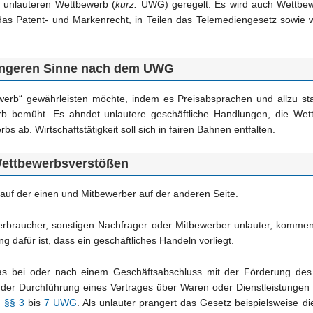
n unlauteren Wettbewerb (
kurz:
UWG) geregelt. Es wird auch Wettbew
as Patent- und Markenrecht, in Teilen das Telemediengesetz sowie w
 engeren Sinne nach dem UWG
ewerb“ gewährleisten möchte, indem es Preisabsprachen und allzu sta
rb bemüht. Es ahndet unlautere geschäftliche Handlungen, die We
 ab. Wirtschaftstätigkeit soll sich in fairen Bahnen entfalten.
Wettbewerbsverstößen
auf der einen und Mitbewerber auf der anderen Seite.
braucher, sonstigen Nachfrager oder Mitbewerber unlauter, kommen
 dafür ist, dass ein geschäftliches Handeln vorliegt.
, das bei oder nach einem Geschäftsabschluss mit der Förderung d
r der Durchführung eines Vertrages über Waren oder Dienstleistung
n
§§ 3
bis
7 UWG
. Als unlauter prangert das Gesetz beispielsweise 