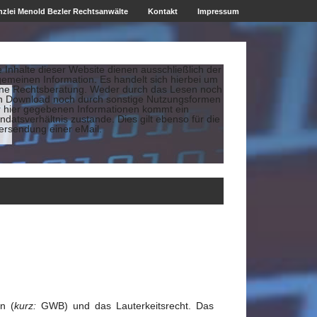
zlei Menold Bezler Rechtsanwälte
Kontakt
Impressum
e Inhalte dieser Website dienen ausschließlich der
gemeinen Information. Es handelt sich hierbei um
ine Rechtsberatung. Weder durch das Lesen noch
n Download noch durch sonstige Nutzungsformen
r hier gegebenen Informationen kommt ein
datsverhältnis zustande. Dies gilt ebenso für die
ersendung einer eMail.
n (
kurz:
GWB) und das Lauterkeitsrecht. Das