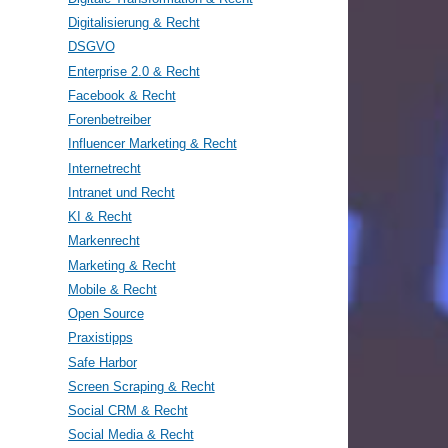
Digitalisierung & Recht
DSGVO
Enterprise 2.0 & Recht
Facebook & Recht
Forenbetreiber
Influencer Marketing & Recht
Internetrecht
Intranet und Recht
KI & Recht
Markenrecht
Marketing & Recht
Mobile & Recht
Open Source
Praxistipps
Safe Harbor
Screen Scraping & Recht
Social CRM & Recht
Social Media & Recht