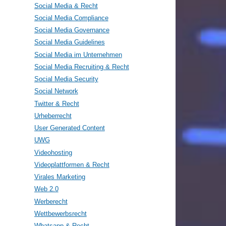
Social Media & Recht
Social Media Compliance
Social Media Governance
Social Media Guidelines
Social Media im Unternehmen
Social Media Recruiting & Recht
Social Media Security
Social Network
Twitter & Recht
Urheberrecht
User Generated Content
UWG
Videohosting
Videoplattformen & Recht
Virales Marketing
Web 2.0
Werberecht
Wettbewerbsrecht
Whatsapp & Recht