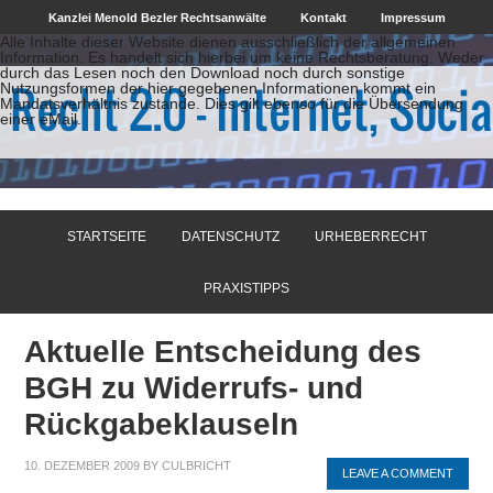
Kanzlei Menold Bezler Rechtsanwälte
Kontakt
Impressum
Alle Inhalte dieser Website dienen ausschließlich der allgemeinen
Information. Es handelt sich hierbei um keine Rechtsberatung. Weder
durch das Lesen noch den Download noch durch sonstige
Nutzungsformen der hier gegebenen Informationen kommt ein
Mandatsverhältnis zustande. Dies gilt ebenso für die Übersendung
einer eMail.
STARTSEITE
DATENSCHUTZ
URHEBERRECHT
PRAXISTIPPS
Aktuelle Entscheidung des
BGH zu Widerrufs- und
Rückgabeklauseln
10. DEZEMBER 2009
BY
CULBRICHT
LEAVE A COMMENT