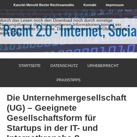
Kanzlei Menold Bezler Rechtsanwälte
Kontakt
Impressum
Alle Inhalte dieser Website dienen ausschließlich der allgemeinen
Information. Es handelt sich hierbei um keine Rechtsberatung. Weder
durch das Lesen noch den Download noch durch sonstige
Nutzungsformen der hier gegebenen Informationen kommt ein
Mandatsverhältnis zustande. Dies gilt ebenso für die Übersendung
einer eMail.
STARTSEITE
DATENSCHUTZ
URHEBERRECHT
PRAXISTIPPS
Die Unternehmergesellschaft
(UG) – Geeignete
Gesellschaftsform für
Startups in der IT- und