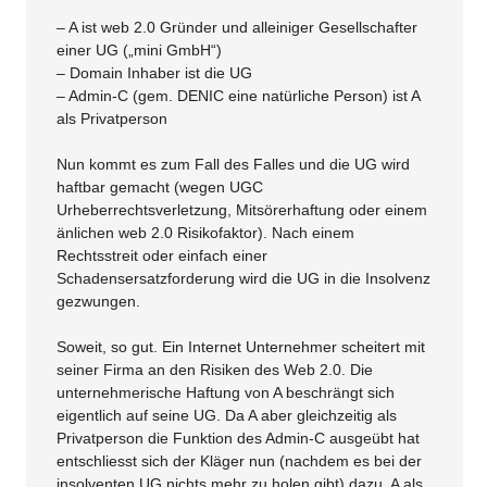
– A ist web 2.0 Gründer und alleiniger Gesellschafter
einer UG („mini GmbH“)
– Domain Inhaber ist die UG
– Admin-C (gem. DENIC eine natürliche Person) ist A
als Privatperson
Nun kommt es zum Fall des Falles und die UG wird
haftbar gemacht (wegen UGC
Urheberrechtsverletzung, Mitsörerhaftung oder einem
änlichen web 2.0 Risikofaktor). Nach einem
Rechtsstreit oder einfach einer
Schadensersatzforderung wird die UG in die Insolvenz
gezwungen.
Soweit, so gut. Ein Internet Unternehmer scheitert mit
seiner Firma an den Risiken des Web 2.0. Die
unternehmerische Haftung von A beschrängt sich
eigentlich auf seine UG. Da A aber gleichzeitig als
Privatperson die Funktion des Admin-C ausgeübt hat
entschliesst sich der Kläger nun (nachdem es bei der
insolventen UG nichts mehr zu holen gibt) dazu, A als