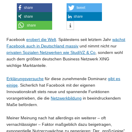
share
tweet
share
share
share
Facebook
erobert die Welt
. Spätestens seit letztem Jahr
wächst
Facebook
auch in Deutschland massiv
und nimmt nicht nur
privaten Sozialen Netzwerken wie StudiVZ & Co
, sondern wohl
auch dem größten deutschen Business Netzwerk XING
wichtige Marktanteile.
Erklärungsversuche
für diese zunehmende Dominanz
gibt es
einige
. Sicherlich hat Facebook mit der eigenen
Innovationskraft stets neue und spannende Funktionen
vorangetrieben, die die
Netzwerkbildung
in beeindruckendem
Maße befördern.
Meiner Meinung nach hat allerdings ein weiterer – oft
vernachlässigter – Faktor maßgeblich dazu beigetragen,
exponentielle Nutzerzuwächse zu generieren: Der „großzügige“