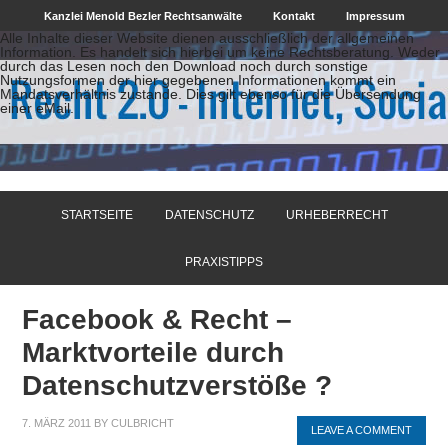
Kanzlei Menold Bezler Rechtsanwälte
Kontakt
Impressum
Alle Inhalte dieser Website dienen ausschließlich der allgemeinen
Information. Es handelt sich hierbei um keine Rechtsberatung. Weder
durch das Lesen noch den Download noch durch sonstige
Nutzungsformen der hier gegebenen Informationen kommt ein
Mandatsverhältnis zustande. Dies gilt ebenso für die Übersendung
einer eMail.
STARTSEITE
DATENSCHUTZ
URHEBERRECHT
PRAXISTIPPS
Facebook & Recht –
Marktvorteile durch
Datenschutzverstöße ?
7. MÄRZ 2011
BY
CULBRICHT
LEAVE A COMMENT