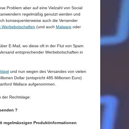
ese Problem aber auf eine Vielzahl von Social
netanwendern regelmäßig genutzt werden und
n sich konsequenterweise auch die Versender
n Werbebotschaften
(und auch
Malware
oder
 über E-Mail, wo diese oft in der Flut von Spam
n Versand entsprechender Werbebotschaften in
klagt
und nun wegen des Versandes von vielen
ionen Dollar (entspricht 485 Millionen Euro)
n Sanford Wallace aufgenommen.
 der Rechtslage:
usenden ?
mit regelmässigen Produktinformationen