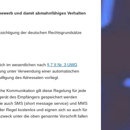
tbewerb und damit abmahnfähiges Verhalten
cksichtigung der deutschen Rechtsgrundsätze
sich im wesentlichen nach
§ 7 II Nr. 3 UWG
ung unter Verwendung einer automatischen
lligung des Adressaten vorliegt.
sche Kommunikation gilt diese Regelung für jede
ndgerät des Empfängers gespeichert werden
– wie auch SMS (short message service) und MMS
der Regel kostenlos und eignen sich so auch für
eck unter die oben genannte Vorschrift fallen