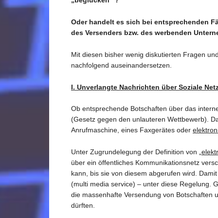
„beglücken“ ?
Oder handelt es sich bei entsprechenden 
des Versenders bzw. des werbenden Unter
Mit diesen bisher wenig diskutierten Fragen u
nachfolgend auseinandersetzen.
I. Unverlangte Nachrichten über Soziale Ne
Ob entsprechende Botschaften über das interne
(Gesetz gegen den unlauteren Wettbewerb). D
Anrufmaschine, eines Faxgerätes oder
elektron
Unter Zugrundelegung der Definition von
„elekt
über ein öffentliches Kommunikationsnetz versc
kann, bis sie von diesem abgerufen wird. Dami
(multi media service) – unter diese Regelung. 
die massenhafte Versendung von Botschaften u
dürften.