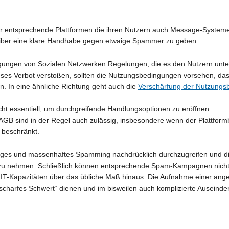
r entsprechende Plattformen die ihren Nutzern auch Message-Systeme a
iber eine klare Handhabe gegen etwaige Spammer zu geben.
ingungen von Sozialen Netzwerken Regelungen, die es den Nutzern unt
ses Verbot verstoßen, sollten die Nutzungsbedingungen vorsehen, dass
nn. In eine ähnliche Richtung geht auch die
Verschärfung der Nutzungs
t essentiell, um durchgreifende Handlungsoptionen zu eröffnen.
AGB sind in der Regel auch zulässig, insbesondere wenn der Plattfor
 beschränkt.
ckiges und massenhaftes Spamming nachdrücklich durchzugreifen und di
 zu nehmen. Schließlich können entsprechende Spam-Kampagnen nicht 
IT-Kapazitäten über das übliche Maß hinaus. Die Aufnahme einer ange
charfes Schwert“ dienen und im bisweilen auch komplizierte Auseind