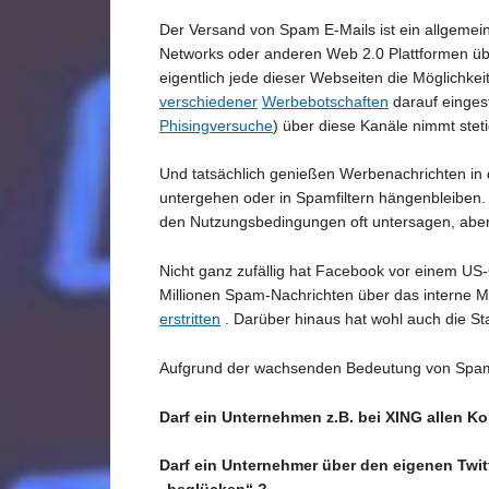
Der Versand von Spam E-Mails ist ein allgemein
Networks oder anderen Web 2.0 Plattformen üb
eigentlich jede dieser Webseiten die Möglichkei
verschiedener
Werbebotschaften
darauf einges
Phisingversuche
) über diese Kanäle nimmt steti
Und tatsächlich genießen Werbenachrichten in
untergehen oder in Spamfiltern hängenbleiben.
den Nutzungsbedingungen oft untersagen, abe
Nicht ganz zufällig hat Facebook vor einem U
Millionen Spam-Nachrichten über das interne
erstritten
. Darüber hinaus hat wohl auch die St
Aufgrund der wachsenden Bedeutung von Spam in
Darf ein Unternehmen z.B. bei XING allen K
Darf ein Unternehmer über den eigenen Twit