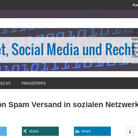
Kan
All
all
ke
de
de
Man
Üb
RECHT
PRAXISTIPPS
von Spam Versand in sozialen Netzwer
share
share