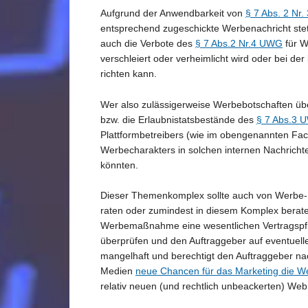
Aufgrund der Anwendbarkeit von
§ 7 Abs. 2 Nr
entsprechend zugeschickte Werbenachricht stet
auch die Verbote des
§ 7 Abs.2 Nr.4 UWG
für W
verschleiert oder verheimlicht wird oder bei de
richten kann.
Wer also zulässigerweise Werbebotschaften übe
bzw. die Erlaubnistatsbestände des
§ 7 Abs.3 
Plattformbetreibers (wie im obengenannten Face
Werbecharakters in solchen internen Nachrich
könnten.
Dieser Themenkomplex sollte auch von Werbe- 
raten oder zumindest in diesem Komplex berate
Werbemaßnahme eine wesentlichen Vertragspflic
überprüfen und den Auftraggeber auf eventue
mangelhaft und berechtigt den Auftraggeber 
Medien
neue Chancen für das Marketing die W
relativ neuen (und rechtlich unbeackerten) We