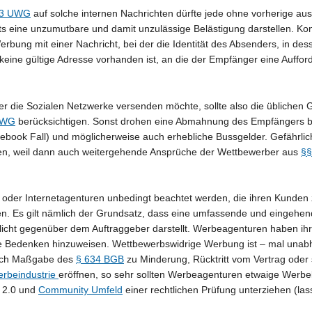
. 3 UWG
auf solche internen Nachrichten dürfte jede ohne vorherige aus
s eine unzumutbare und damit unzulässige Belästigung darstellen. Ko
erbung mit einer Nachricht, bei der die Identität des Absenders, in dess
r keine gültige Adresse vorhanden ist, an die der Empfänger eine Auffor
r die Sozialen Netzwerke versenden möchte, sollte also die üblichen
UWG
berücksichtigen. Sonst drohen eine Abmahnung des Empfängers b
book Fall) und möglicherweise auch erhebliche Bussgelder. Gefährlich
ten, weil dann auch weitergehende Ansprüche der Wettbewerber aus
§§
oder Internetagenturen unbedingt beachtet werden, die ihren Kunden
n. Es gilt nämlich der Grundsatz, dass eine umfassende und eingehend
ht gegenüber dem Auftraggeber darstellt. Werbeagenturen haben ihre 
lle Bedenken hinzuweisen. Wettbewerbswidrige Werbung ist – mal una
nach Maßgabe des
§ 634 BGB
zu Minderung, Rücktritt vom Vertrag oder 
erbeindustrie
eröffnen, so sehr sollten Werbeagenturen etwaige Werbe
b 2.0 und
Community Umfeld
einer rechtlichen Prüfung unterziehen (las