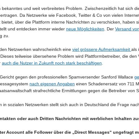
 bekanntes und weit verbreitetes Problem. Zwischenzeitlich hat sich di
ertragen. Da Netzwerke wie Facebook, Twitter & Co von vielen Inter
t bietet, über die Plattform interne Nachrichten zu verschicken, habe
tellt und entdecken immer wieder
neue Möglichkeiten
. Der
Versand vo
g zu.
 den Netzwerken wahrscheinlich eine
viel grössere Aufmerksamkeit
als
 Dieses teilweise übersehene Problem wird Plattformbetreiber, die de
r
auch die Nutzer in Zukunft noch stark beschäftigen
.
S-Gericht gegen den professionellen Spamversender Sanford Wallace
ge
 Messagesystem
nach eigenen Angaben
einen Schadenersatz von 711 Mill
aatsanwaltschaft strafrechtliche Ermittlungen gegen die Betreiber vo
 sozialen Netzwerken stellt sich auch in Deutschland die Frage nach
ontakten oder auch Dritten Nachrichten mit werblichen Inhalten z
ter Account alle Follower über die „Direct Messages“ ungefragt 