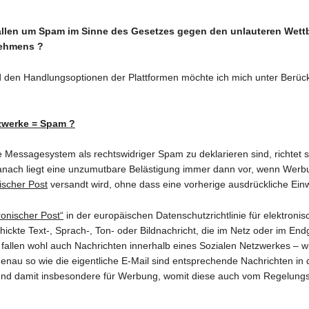
Fällen um Spam im Sinne des Gesetzes gegen den unlauteren Wet
nehmens ?
nd den Handlungsoptionen der Plattformen möchte ich mich unter Berü
tzwerke = Spam ?
 Messagesystem als rechtswidriger Spam zu deklarieren sind, richtet 
anach liegt eine unzumutbare Belästigung immer dann vor, wenn Werb
ischer Post
versandt wird, ohne dass eine vorherige ausdrückliche Einwi
ronischer Post“
in der europäischen Datenschutzrichtlinie für elektroni
hickte Text-, Sprach-, Ton- oder Bildnachricht, die im Netz oder im E
t fallen wohl auch Nachrichten innerhalb eines Sozialen Netzwerkes 
Genau so wie die eigentliche E-Mail sind entsprechende Nachrichten in 
nd damit insbesondere für Werbung, womit diese auch vom Regelungszw