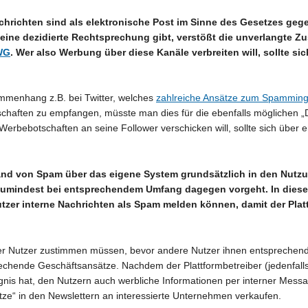
achrichten sind als elektronische Post im Sinne des Gesetzes g
eine dezidierte Rechtsprechung gibt, verstößt die unverlangte
UWG
. Wer also Werbung über diese Kanäle verbreiten will, sollte 
mmenhang z.B. bei Twitter, welches
zahlreiche Ansätze zum Spamming 
tschaften zu empfangen, müsste man dies für die ebenfalls möglichen „
rbebotschaften an seine Follower verschicken will, sollte sich über e
ersand von Spam über das eigene System grundsätzlich in den Nu
n zumindest bei entsprechendem Umfang dagegen vorgeht. In di
tzer interne Nachrichten als Spam melden können, damit der Platt
der Nutzer zustimmen müssen, bevor andere Nutzer ihnen entsprechend
echende Geschäftsansätze. Nachdem der Plattformbetreiber (jedenfalls
nis hat, den Nutzern auch werbliche Informationen per interner Messa
ze“ in den Newslettern an interessierte Unternehmen verkaufen.