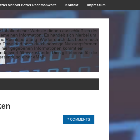
zlei Menold Bezler Rechtsanwälte
Kontakt
Impressum
e Inhalte dieser Website dienen ausschließlich der
gemeinen Information. Es handelt sich hierbei um
ine Rechtsberatung. Weder durch das Lesen noch
n Download noch durch sonstige Nutzungsformen
r hier gegebenen Informationen kommt ein
datsverhältnis zustande. Dies gilt ebenso für die
ersendung einer eMail.
ken
7 COMMENTS