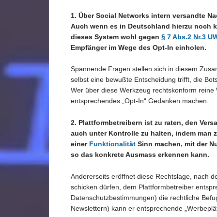
1. Über Social Networks intern versandte N
Auch wenn es in Deutschland hierzu noch k
dieses System wohl gegen
§ 7 Abs.2 Nr.3 
Empfänger im Wege des Opt-In einholen.
Spannende Fragen stellen sich in diesem Zusa
selbst eine bewußte Entscheidung trifft, die Bo
Wer über diese Werkzeug rechtskonform reine We
entsprechendes „Opt-In“ Gedanken machen.
2. Plattformbetreibern ist zu raten, den V
auch unter Kontrolle zu halten, indem ma
einer
Funktionalität
Sinn machen, mit der Nu
so das konkrete Ausmass erkennen kann.
Andererseits eröffnet diese Rechtslage, nach 
schicken dürfen, dem Plattformbetreiber entspr
Datenschutzbestimmungen) die rechtliche Befug
Newslettern) kann er entsprechende „Werbeplät