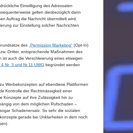
drückliche Einwilligung des Adressaten
nsequenterweise gelten diesbezüglich dann
en Auftrag die Nachricht übermittelt wird,
derung zur Einstellung solcher Nachrichten
 Grundsätze des
„Permission Marketing“
(Opt-In)
zw. Dritter, entsprechende Maßnahmen des
 ist auch die Verschleierung eines etwaigen
 4 Nr. 3 und Nr.11 UWG
begründet werden
 zu Werbekonzepten auf ebendiese Plattformen
e Kontrolle der Rechtmässigkeit einer
Konzepte auf ihre Zulässigkeit hin zu
bhängig von dem möglichen Rufschaden –
sogar Schadenersatz. So sehr die sozialen
konzepte gerade bei Unklarheiten in dem noch
sen).