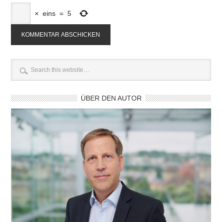
×
eins
=
5
ÜBER DEN AUTOR