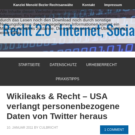
Kanzlei Menold Bezler Rechtsanwälte
Kontakt
Impressum
Alle Inhalte dieser Website dienen ausschließlich der allgemeinen
Information. Es handelt sich hierbei um keine Rechtsberatung. Weder
durch das Lesen noch den Download noch durch sonstige
Nutzungsformen der hier gegebenen Informationen kommt ein
Mandatsverhältnis zustande. Dies gilt ebenso für die Übersendung
einer eMail.
STARTSEITE
DATENSCHUTZ
URHEBERRECHT
PRAXISTIPPS
Wikileaks & Recht – USA
verlangt personenbezogene
Daten von Twitter heraus
10. JANUAR 2011
BY
CULBRICHT
1 COMMENT