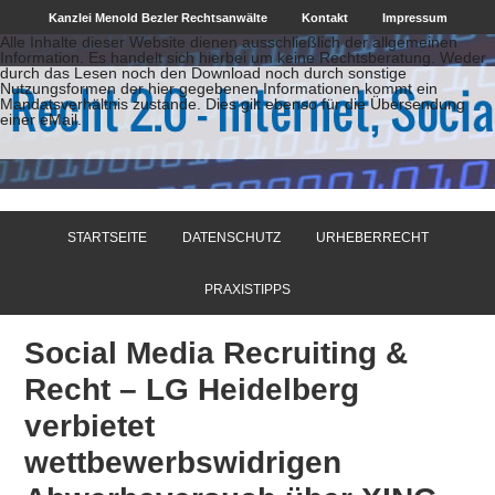
Kanzlei Menold Bezler Rechtsanwälte
Kontakt
Impressum
Alle Inhalte dieser Website dienen ausschließlich der allgemeinen
Information. Es handelt sich hierbei um keine Rechtsberatung. Weder
durch das Lesen noch den Download noch durch sonstige
Nutzungsformen der hier gegebenen Informationen kommt ein
Mandatsverhältnis zustande. Dies gilt ebenso für die Übersendung
einer eMail.
STARTSEITE
DATENSCHUTZ
URHEBERRECHT
PRAXISTIPPS
Social Media Recruiting &
Recht – LG Heidelberg
verbietet
wettbewerbswidrigen