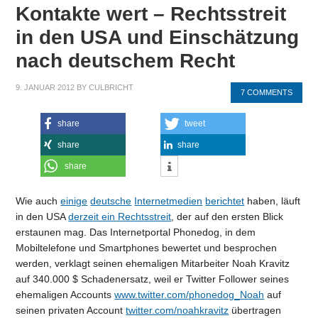
Kontakte wert – Rechtsstreit
in den USA und Einschätzung
nach deutschem Recht
9. JANUAR 2012
BY
CULBRICHT
7 COMMENTS
share
tweet
share
share
share
Wie auch
einige
deutsche
Internetmedien
berichtet
haben, läuft
in den USA
derzeit ein Rechtsstreit
, der auf den ersten Blick
erstaunen mag. Das Internetportal Phonedog, in dem
Mobiltelefone und Smartphones bewertet und besprochen
werden, verklagt seinen ehemaligen Mitarbeiter Noah Kravitz
auf 340.000 $ Schadenersatz, weil er Twitter Follower seines
ehemaligen Accounts
www.twitter.com/phonedog_Noah
auf
seinen privaten Account
twitter.com/noahkravitz
übertragen