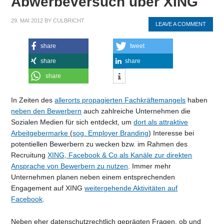
Abwerbeversuch über XING
29. MAI 2012
BY
CULBRICHT
LEAVE A COMMENT
share
tweet
share
share
share
In Zeiten des
allerorts propagierten Fachkräftemangels
haben
neben den Bewerbern
auch zahlreiche Unternehmen die
Sozialen Medien für sich entdeckt, um
dort als attraktive
Arbeitgebermarke
(
sog. Employer Branding
) Interesse bei
potentiellen Bewerbern zu wecken bzw. im Rahmen des
Recruitung
XING, Facebook & Co als Kanäle zur direkten
Ansprache von Bewerbern zu nutzen
. Immer mehr
Unternehmen planen neben einem entsprechenden
Engagement auf XING
weitergehende Aktivitäten auf
Facebook
.
Neben eher datenschutzrechtlich geprägten Fragen, ob und