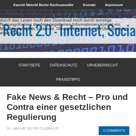
Kanzlei Menold Bezler Rechtsanwälte
Kontakt
Impressum
Alle Inhalte dieser Website dienen ausschließlich der allgemeinen
Information. Es handelt sich hierbei um keine Rechtsberatung. Weder
durch das Lesen noch den Download noch durch sonstige
Nutzungsformen der hier gegebenen Informationen kommt ein
Mandatsverhältnis zustande. Dies gilt ebenso für die Übersendung
einer eMail.
STARTSEITE
DATENSCHUTZ
URHEBERRECHT
PRAXISTIPPS
Fake News & Recht – Pro und
Contra einer gesetzlichen
Regulierung
16. JANUAR 2017
BY
CULBRICHT
3 COMMENTS