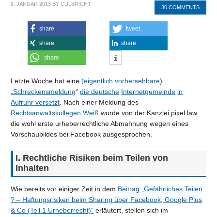
8. JANUAR 2013
BY
CULBRICHT
30 COMMENTS
share
tweet
share
share
share
Letzte Woche hat eine
(eigentlich vorhersehbare
)
„
Schreckensmeldung
“
die deutsche
Internetgemeinde
in
Aufruhr versetzt
. Nach einer Meldung des
Rechtsanwaltskollegen Weiß
wurde von der Kanzlei pixel.law
die wohl erste urheberrechtliche Abmahnung wegen eines
Vorschaubildes bei Facebook ausgesprochen.
I. Rechtliche Risiken beim Teilen von
Inhalten
Wie bereits vor einiger Zeit in dem
Beitrag „Gefährliches Teilen
? – Haftungsrisiken beim Sharing über Facebook, Google Plus
& Co (Teil 1 Urheberrecht)“
erläutert, stellen sich im