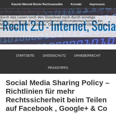
Kanzlei Menold Bezler Rechtsanwälte
Kontakt
Impressum
Alle Inhalte dieser Website dienen ausschließlich der allgemeinen
Information. Es handelt sich hierbei um keine Rechtsberatung. Weder
durch das Lesen noch den Download noch durch sonstige
Nutzungsformen der hier gegebenen Informationen kommt ein
Mandatsverhältnis zustande. Dies gilt ebenso für die Übersendung
einer eMail.
STARTSEITE
DATENSCHUTZ
URHEBERRECHT
PRAXISTIPPS
Social Media Sharing Policy –
Richtlinien für mehr
Rechtssicherheit beim Teilen
auf Facebook , Google+ & Co