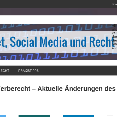
Kan
All
all
ke
de
de
Man
Üb
RECHT
PRAXISTIPPS
erberecht – Aktuelle Änderungen de