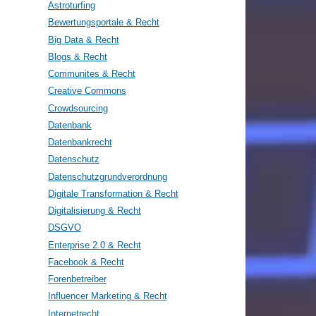
Astroturfing
Bewertungsportale & Recht
Big Data & Recht
Blogs & Recht
Communites & Recht
Creative Commons
Crowdsourcing
Datenbank
Datenbankrecht
Datenschutz
Datenschutzgrundverordnung
Digitale Transformation & Recht
Digitalisierung & Recht
DSGVO
Enterprise 2.0 & Recht
Facebook & Recht
Forenbetreiber
Influencer Marketing & Recht
Internetrecht