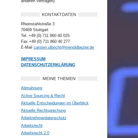
anderen Verträgen).
KONTAKTDATEN
Rheinstahlstraße 3
70469 Stuttgart
Tel. +49 (0) 711 860 40 025
Fax +49 (0) 711 860 40 277
E-Mail
carsten.ulbricht@menoldbezler.de
IMPRESSUM
DATENSCHUTZERKLÄRUNG
MEINE THEMEN
Abmahnung
Active Sourcing & Recht
Aktuelle Entscheidungen im Überblick
Aktuelle Rechtsprechung
Arbeitnehmerdatenschutz
Arbeitsrecht
Arbeitsrecht 2.0