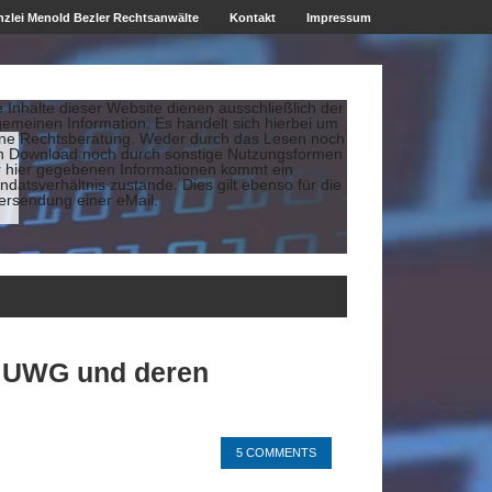
zlei Menold Bezler Rechtsanwälte
Kontakt
Impressum
e Inhalte dieser Website dienen ausschließlich der
gemeinen Information. Es handelt sich hierbei um
ine Rechtsberatung. Weder durch das Lesen noch
n Download noch durch sonstige Nutzungsformen
r hier gegebenen Informationen kommt ein
datsverhältnis zustande. Dies gilt ebenso für die
ersendung einer eMail.
s UWG und deren
5 COMMENTS