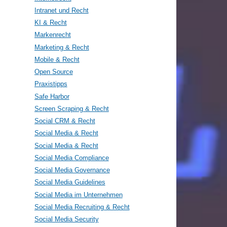
Intranet und Recht
KI & Recht
Markenrecht
Marketing & Recht
Mobile & Recht
Open Source
Praxistipps
Safe Harbor
Screen Scraping & Recht
Social CRM & Recht
Social Media & Recht
Social Media & Recht
Social Media Compliance
Social Media Governance
Social Media Guidelines
Social Media im Unternehmen
Social Media Recruiting & Recht
Social Media Security