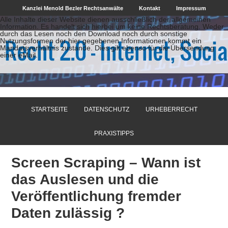
Kanzlei Menold Bezler Rechtsanwälte
Kontakt
Impressum
Alle Inhalte dieser Website dienen ausschließlich der allgemeinen
Information. Es handelt sich hierbei um keine Rechtsberatung. Weder
durch das Lesen noch den Download noch durch sonstige
Nutzungsformen der hier gegebenen Informationen kommt ein
Mandatsverhältnis zustande. Dies gilt ebenso für die Übersendung
einer eMail.
STARTSEITE
DATENSCHUTZ
URHEBERRECHT
PRAXISTIPPS
Screen Scraping – Wann ist
das Auslesen und die
Veröffentlichung fremder
Daten zulässig ?