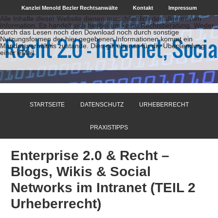
Kanzlei Menold Bezler Rechtsanwälte
Kontakt
Impressum
Alle Inhalte dieser Website dienen ausschließlich der allgemeinen
Information. Es handelt sich hierbei um keine Rechtsberatung. Weder
durch das Lesen noch den Download noch durch sonstige
Nutzungsformen der hier gegebenen Informationen kommt ein
Mandatsverhältnis zustande. Dies gilt ebenso für die Übersendung
einer eMail.
STARTSEITE
DATENSCHUTZ
URHEBERRECHT
PRAXISTIPPS
Enterprise 2.0 & Recht –
Blogs, Wikis & Social
Networks im Intranet (TEIL 2
Urheberrecht)