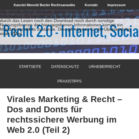
Kanzlei Menold Bezler Rechtsanwälte
Kontakt
Impressum
Alle Inhalte dieser Website dienen ausschließlich der allgemeinen
Information. Es handelt sich hierbei um keine Rechtsberatung. Weder
durch das Lesen noch den Download noch durch sonstige
Nutzungsformen der hier gegebenen Informationen kommt ein
Mandatsverhältnis zustande. Dies gilt ebenso für die Übersendung
einer eMail.
STARTSEITE
DATENSCHUTZ
URHEBERRECHT
PRAXISTIPPS
Virales Marketing & Recht –
Dos and Donts für
rechtssichere Werbung im
Web 2.0 (Teil 2)