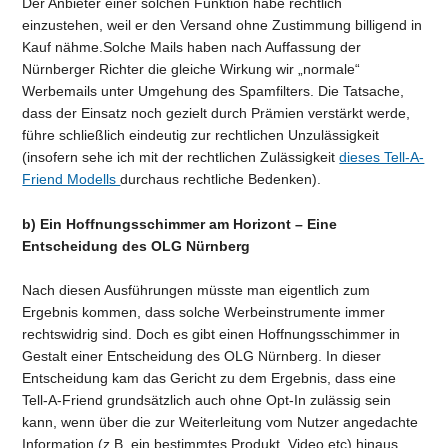
Der Anbieter einer solchen Funktion habe rechtlich
einzustehen, weil er den Versand ohne Zustimmung billigend in
Kauf nähme.Solche Mails haben nach Auffassung der
Nürnberger Richter die gleiche Wirkung wir „normale“
Werbemails unter Umgehung des Spamfilters. Die Tatsache,
dass der Einsatz noch gezielt durch Prämien verstärkt werde,
führe schließlich eindeutig zur rechtlichen Unzulässigkeit
(insofern sehe ich mit der rechtlichen Zulässigkeit
dieses Tell-A-
Friend Modells
durchaus rechtliche Bedenken).
b) Ein Hoffnungsschimmer am Horizont – Eine
Entscheidung des OLG Nürnberg
Nach diesen Ausführungen müsste man eigentlich zum
Ergebnis kommen, dass solche Werbeinstrumente immer
rechtswidrig sind. Doch es gibt einen Hoffnungsschimmer in
Gestalt einer Entscheidung des OLG Nürnberg. In dieser
Entscheidung kam das Gericht zu dem Ergebnis, dass eine
Tell-A-Friend grundsätzlich auch ohne Opt-In zulässig sein
kann, wenn über die zur Weiterleitung vom Nutzer angedachte
Information (z.B. ein bestimmtes Produkt, Video etc) hinaus