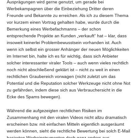
Ausprägungen wird gerne genutzt, um gerade bei
Werbekampagnen über die Einbeziehung Dritter deren
Freunde und Bekannte zu erreichen. Als ich zu diesem Thema
vor kurzem einen Vortrag gehalten habe, wurde durch die
Bemerkung eines Werbefachmanns – der schon
entsprechende Projekte an Kunden „verkauft“ hat – klar, dass
insoweit keinerlei Problembewusstsein vorhanden ist. Auch
wenn ich selbst ein grosser Anhänger der neuen Möglichkeiten
im Internet bin, halte ich es für wichtig, dass sich Anbieter
solcher interessanter viraler Tools – auch wenn vieles rechtlich
noch nicht abschließend geklärt ist – nicht zu weit in einen
rechtlichen Graubereich vorwagen (nicht zuletzt um das
Potential und die Reputation solcher Werkzeuge nicht ohne Not
zu gefährden, indem diese sich aus Verbrauchersicht in die
Ecke des Spams bewegen).
Während die aufgezeigten rechtlichen Risiken im
Zusammenhang mit den viralen Videos nicht allzu dramatisch
erscheinen bzw. mit einfachen Mitteln eigentlich ausgeräumt
werden können, sieht die rechtliche Bewertung bei solch E-Mail
basierten Werbeinstrumenten doch ganz anders aus.