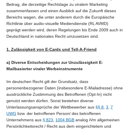
Beitrag, die derzeitige Rechtslage zu viralem Marketing
zusammenfassen und einen Ausblick auf die Zukunft dieses
Bereichs wagen, die unter anderem durch die Europäische
Richtlinie über audio-visuelle Mediendienste (RL AVMD)
geprägt werden wird, deren Regelungen bis Ende 2009 auch in
Deutschland in nationales Recht umzusetzen sind.
1. Zulässigkeit von E-Cards und Tell-A-Friend
a) Diverse Entscheidungen zur Unzulässigkeit E-
Mailbasierter viraler Werbeinstrumente
Im deutschen Recht gilt der Grundsatz, dass
personenbezogener Daten (insbesondere E-Mailadresse) ohne
ausdrückliche Zustimmung des Betroffenen (Opt-In) nicht
genutzt werden dürfen. Sonst bestehen diverse
Unterlassungsansprüche der Wettbewerber aus
§§ 8
,
3
,
7
UWG
bzw. der betroffenen Person/ des betroffenen
Unternehmens aus
§ 823
,
1004 BGB
analog iVm allgemeinen
Persönlichkeitsrecht / Recht aus dem eingerichtetem und