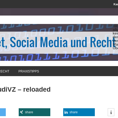
Kan
All
all
ke
de
de
Man
Üb
RECHT
PRAXISTIPPS
udiVZ – reloaded
share
share