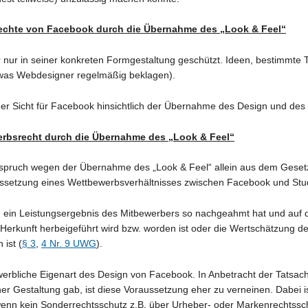
rechte von Facebook durch die Übernahme des „Look & Feel“
 nur in seiner konkreten Formgestaltung geschützt. Ideen, bestimmte
(was Webdesigner regelmäßig beklagen).
cher Sicht für Facebook hinsichtlich der Übernahme des Design und des
erbsrecht durch die Übernahme des „Look & Feel“
spruch wegen der Übernahme des „Look & Feel“ allein aus dem Gese
ussetzung eines Wettbewerbsverhältnisses zwischen Facebook und Stud
ch ein Leistungsergebnis des Mitbewerbers so nachgeahmt hat und au
 Herkunft herbeigeführt wird bzw. worden ist oder die Wertschätzung
 ist (
§ 3
,
4 Nr. 9 UWG
).
erbliche Eigenart des Design von Facebook. In Anbetracht der Tatsac
er Gestaltung gab, ist diese Voraussetzung eher zu verneinen. Dabei i
wenn kein Sonderrechtsschutz z.B. über Urheber- oder Markenrechtssch