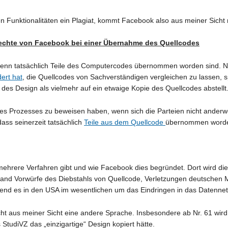
n Funktionalitäten ein Plagiat, kommt Facebook also aus meiner Sicht 
rechte von Facebook bei einer Übernahme des Quellcodes
wenn tatsächlich Teile des Computercodes übernommen worden sind.
ert hat
, die Quellcodes von Sachverständigen vergleichen zu lassen, sp
es Design als vielmehr auf ein etwaige Kopie des Quellcodes abstellt
Prozesses zu beweisen haben, wenn sich die Parteien nicht anderweit
ass seinerzeit tatsächlich
Teile aus dem Quellcode
übernommen worde
 mehrere Verfahren gibt und wie Facebook dies begründet. Dort wird di
chland Vorwürfe des Diebstahls von Quellcode, Verletzungen deutschen
nd es in den USA im wesentlichen um das Eindringen in das Datennet
ht aus meiner Sicht eine andere Sprache. Insbesondere ab Nr. 61 wird 
StudiVZ das „einzigartige“ Design kopiert hätte.