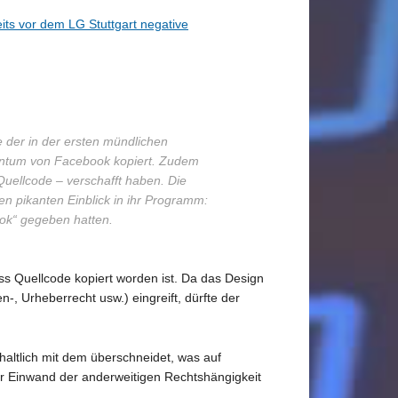
its vor dem LG Stuttgart negative
e der in der ersten mündlichen
gentum von Facebook kopiert. Zudem
uellcode – verschafft haben. Die
en pikanten Einblick in ihr Programm:
ok“ gegeben hatten.
s Quellcode kopiert worden ist. Da das Design
-, Urheberrecht usw.) eingreift, dürfte der
haltlich mit dem überschneidet, was auf
er Einwand der anderweitigen Rechtshängigkeit