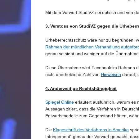
Mit dem Vorwurf StudiVZ sei optisch und von de
3. Verstoss von StudiVZ gegen die Urheber
Urheberrechtsschutz wäre nur zu begründen, 
Rahmen der mündlichen Verhandlung aufgeford
genau so sieht und weniger auf die Übernahme d
Diese Übernahme wird Facebook im Rahmen des 
nicht unerhebliche Zahl von
Hinweisen
darauf, d
4. Anderweitige Rechtshängigkeit
Spiegel Online
erläutert ausführlich, warum es
Aussagen zitiert, dass die Verfahren in Deuts
Entwurfsmodelle zum Gegenstand hätten, währe
Die
Klageschrift des Verfahrens in Amerika
spric
Infringement“ genau der Vorwurf gemacht, dass 