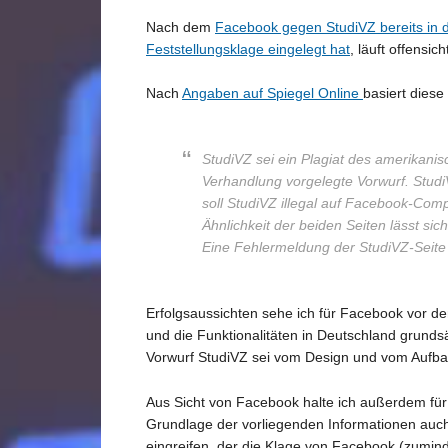
Nach dem
Facebook gegen StudiVZ bereits in
Feststellungsklage eingelegt hat
, läuft offensi
Nach
Angaben auf Spiegel Online
basiert diese
StudiVZ sei ein Plagiat des amerikani
Verhandlung vorgelegte Vorwurf. Stud
soll StudiVZ illegal auf Facebook-Com
Ähnlichkeit der beiden Seiten lässt si
Eine Fehlermeldung der StudiVZ-Seit
Erfolgsaussichten sehe ich für Facebook vor d
und die Funktionalitäten in Deutschland grundsä
Vorwurf StudiVZ sei vom Design und vom Aufbau e
Aus Sicht von Facebook halte ich außerdem für p
Grundlage der vorliegenden Informationen auch
eingreifen, der die Klage von Facebook (zumind