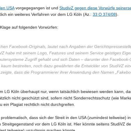
 den USA
vorgegegangen ist und
StudivZ gegen diese Vorwürfe seinerse
chtlich ein weiteres Verfahren vor dem LG Köln (Az.:
33 O 374/08
).
 Klage auf folgenden Vorwürfen:
schen Facebook-Originals, lautet nach Angaben der Gerichtspressestell
iVZ habe mit seinem Logo, Features und seinem Service geistiges Ei
putersysteme Zugriff gehabt und sich Daten – darunter den Facebook-Q
ch kaum bestreiten, noch dazu gewährten die Entwickler von StudiVZ ein
e zeigte, dass die Programmierer ihrer Anwendung den Namen „Fakebo
em LG Köln überhaupt nur, wenn tatsächlich bewiesen werden kann, das
tzlich nicht geschützt sind, sofern nicht Sonderrechtsschutz (wie Marken
in Plagiat rechtlich nicht durchgreifen.
roblematisch, dass sich der Streit in den USA (zumindest teilweise) in
 Streitgegenstand vor dem LG Köln ist. Hier könnte seitens StudiVZ d
est teilweise) unzulässig machen könnte.