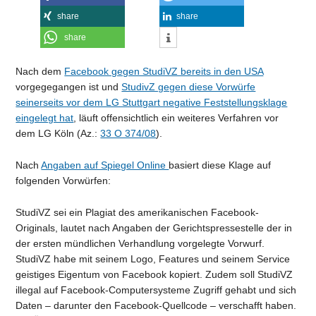
share
share
share
Nach dem
Facebook gegen StudiVZ bereits in den USA
vorgegegangen ist und
StudivZ gegen diese Vorwürfe
seinerseits vor dem LG Stuttgart negative Feststellungsklage
eingelegt hat
, läuft offensichtlich ein weiteres Verfahren vor
dem LG Köln (Az.:
33 O 374/08
).
Nach
Angaben auf Spiegel Online
basiert diese Klage auf
folgenden Vorwürfen:
StudiVZ sei ein Plagiat des amerikanischen Facebook-
Originals, lautet nach Angaben der Gerichtspressestelle der in
der ersten mündlichen Verhandlung vorgelegte Vorwurf.
StudiVZ habe mit seinem Logo, Features und seinem Service
geistiges Eigentum von Facebook kopiert. Zudem soll StudiVZ
illegal auf Facebook-Computersysteme Zugriff gehabt und sich
Daten – darunter den Facebook-Quellcode – verschafft haben.