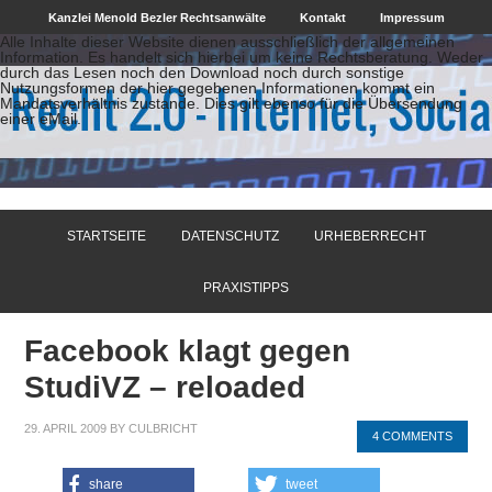
Kanzlei Menold Bezler Rechtsanwälte
Kontakt
Impressum
Alle Inhalte dieser Website dienen ausschließlich der allgemeinen
Information. Es handelt sich hierbei um keine Rechtsberatung. Weder
durch das Lesen noch den Download noch durch sonstige
Nutzungsformen der hier gegebenen Informationen kommt ein
Mandatsverhältnis zustande. Dies gilt ebenso für die Übersendung
einer eMail.
STARTSEITE
DATENSCHUTZ
URHEBERRECHT
PRAXISTIPPS
Facebook klagt gegen
StudiVZ – reloaded
29. APRIL 2009
BY
CULBRICHT
4 COMMENTS
share
tweet