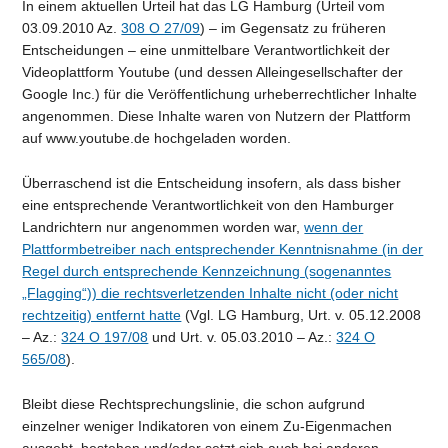
In einem aktuellen Urteil hat das LG Hamburg (Urteil vom
03.09.2010 Az.
308 O 27/09
) – im Gegensatz zu früheren
Entscheidungen – eine unmittelbare Verantwortlichkeit der
Videoplattform Youtube (und dessen Alleingesellschafter der
Google Inc.) für die Veröffentlichung urheberrechtlicher Inhalte
angenommen. Diese Inhalte waren von Nutzern der Plattform
auf www.youtube.de hochgeladen worden.
Überraschend ist die Entscheidung insofern, als dass bisher
eine entsprechende Verantwortlichkeit von den Hamburger
Landrichtern nur angenommen worden war,
wenn der
Plattformbetreiber nach entsprechender Kenntnisnahme (in der
Regel durch entsprechende Kennzeichnung (sogenanntes
„Flagging“)) die rechtsverletzenden Inhalte nicht (oder nicht
rechtzeitig) entfernt hatte
(Vgl. LG Hamburg, Urt. v. 05.12.2008
– Az.:
324 O 197/08
und Urt. v. 05.03.2010 – Az.:
324 O
565/08
).
Bleibt diese Rechtsprechungslinie, die schon aufgrund
einzelner weniger Indikatoren von einem Zu-Eigenmachen
ausgeht, bestehen und/oder setzt sich auch bei anderen