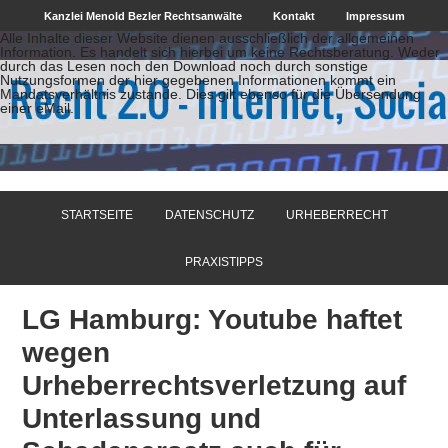
Kanzlei Menold Bezler Rechtsanwälte
Kontakt
Impressum
Alle Inhalte dieser Website dienen ausschließlich der allgemeinen
Information. Es handelt sich hierbei um keine Rechtsberatung. Weder
durch das Lesen noch den Download noch durch sonstige
Nutzungsformen der hier gegebenen Informationen kommt ein
Mandatsverhältnis zustande. Dies gilt ebenso für die Übersendung
einer eMail.
STARTSEITE
DATENSCHUTZ
URHEBERRECHT
PRAXISTIPPS
LG Hamburg: Youtube haftet
wegen
Urheberrechtsverletzung auf
Unterlassung und